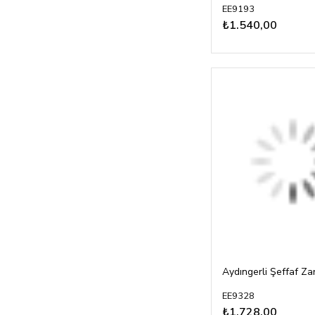
EE9193
₺1.540,00
EE9328
₺1.728,00