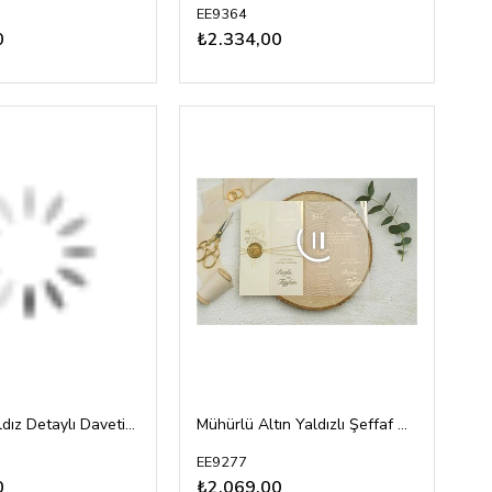
EE9364
0
₺2.334,00
Mühürlü Yaldız Detaylı Davetiye
Mühürlü Altın Yaldızlı Şeffaf Davetiye
EE9277
0
₺2.069,00