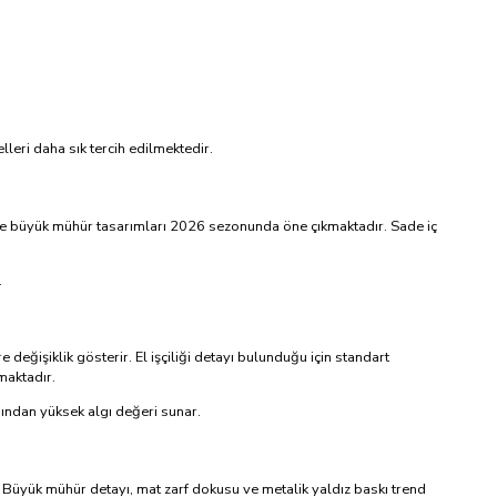
eri daha sık tercih edilmektedir.
rine büyük mühür tasarımları 2026 sezonunda öne çıkmaktadır. Sade iç
.
 değişiklik gösterir. El işçiliği detayı bulunduğu için standart
maktadır.
sından yüksek algı değeri sunar.
 Büyük mühür detayı, mat zarf dokusu ve metalik yaldız baskı trend