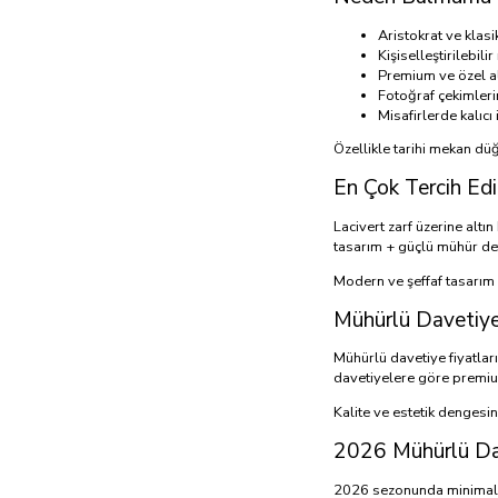
Aristokrat ve klas
Kişiselleştirilebil
Premium ve özel al
Fotoğraf çekimleri
Misafirlerde kalıcı i
Özellikle tarihi mekan dü
En Çok Tercih Ed
Lacivert zarf üzerine alt
tasarım + güçlü mühür de
Modern ve şeffaf tasarım i
Mühürlü Davetiye 
Mühürlü davetiye fiyatları
davetiyelere göre premiu
Kalite ve estetik dengesin
2026 Mühürlü Dav
2026 sezonunda minimal ti