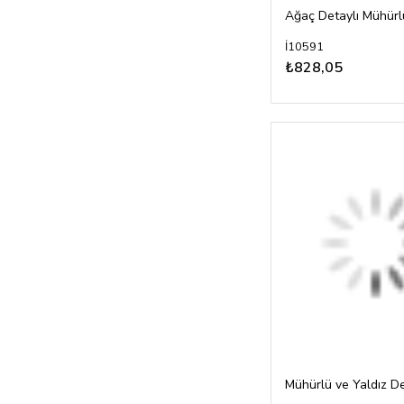
Ağaç Detaylı Mühürl
İ10591
₺828,05