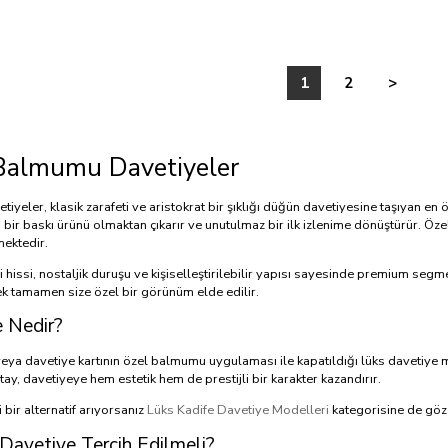
1
2
>
Balmumu Davetiyeler
yeler, klasik zarafeti ve aristokrat bir şıklığı düğün davetiyesine taşıyan en 
n bir baskı ürünü olmaktan çıkarır ve unutulmaz bir ilk izlenime dönüştürür. Ö
mektedir.
i hissi, nostaljik duruşu ve kişiselleştirilebilir yapısı sayesinde premium segme
k tamamen size özel bir görünüm elde edilir.
 Nedir?
veya davetiye kartının özel balmumu uygulaması ile kapatıldığı lüks davetiye m
ay, davetiyeye hem estetik hem de prestijli bir karakter kazandırır.
bir alternatif arıyorsanız
Lüks Kadife Davetiye Modelleri
kategorisine de göz a
avetiye Tercih Edilmeli?