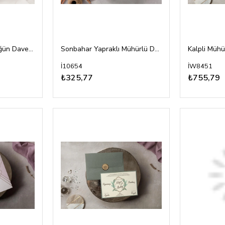
Mühürlü Asetatlı Düğün Davetiyesi
Sonbahar Yapraklı Mühürlü Davetiye
İ10654
İW8451
₺325,77
₺755,79