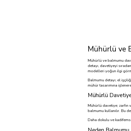
Mühürlü ve 
Mühürlü ve balmumu daveti
detayı, davetiyeyi sırada
modelleri yoğun ilgi gör
Balmumu detayı; el işçiliğ
mühür tasarımına işlenere
Mühürlü Davetiye
Mühürlü davetiye; zarfın 
balmumu kullanılır. Bu det
Daha dokulu ve kadifemsi 
Neden Balmumu D