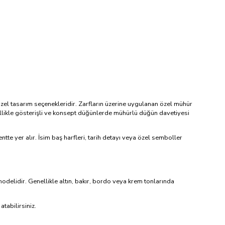
özel tasarım seçenekleridir. Zarfların üzerine uygulanan özel mühür
zellikle gösterişli ve konsept düğünlerde mühürlü düğün davetiyesi
ntte yer alır. İsim baş harfleri, tarih detayı veya özel semboller
odelidir. Genellikle altın, bakır, bordo veya krem tonlarında
tabilirsiniz.