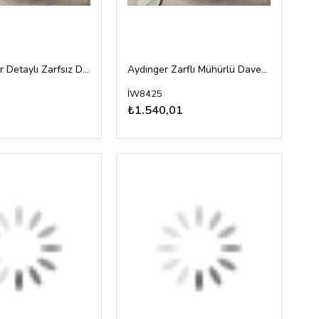
Kalpli Mühür Detaylı Zarfsız Davetiye
Aydınger Zarflı Mühürlü Davetiye
İW8425
₺1.540,01