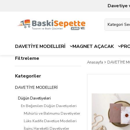
Davetiye 
DAVETİYE MODELLERİ
MAGNET AÇACAK
PR
Filtreleme
Anasayfa
DAVETİYE M
Kategoriler
DAVETİYE MODELLERİ
Düğün Davetiyeleri
En Beğenilen Düğün Davetiyeleri
Mühürlü ve Balmumu Davetiyeler
Lüks Kadife Davetiye Modelleri
İlginç Hareketli Davetiyeler