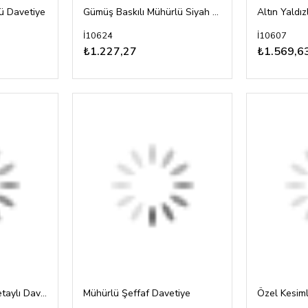
ü Davetiye
Gümüş Baskılı Mühürlü Siyah Davetiye
İ10624
İ10607
₺1.227,27
₺1.569,6
Mühürlü ve Yaldız Detaylı Davetiye
Mühürlü Şeffaf Davetiye
Özel Kesiml