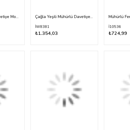
Mühürlü Modern Davetiye Modeli
Çağla Yeşili Mühürlü Davetiye Modeli
Mühürlü Fe
İW8381
İ10536
₺1.354,03
₺724,99