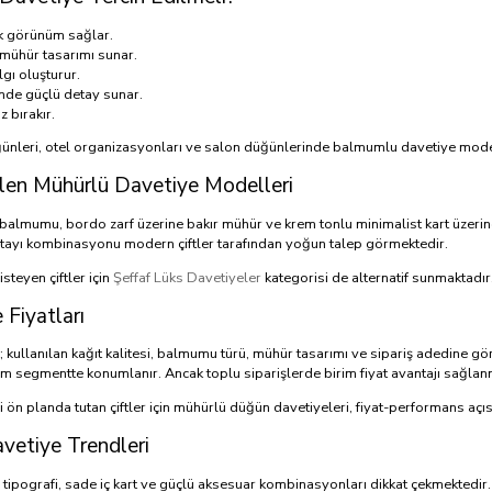
ik görünüm sağlar.
ir mühür tasarımı sunar.
gı oluşturur.
nde güçlü detay sunar.
z bırakır.
ğünleri, otel organizasyonları ve salon düğünlerinde balmumlu davetiye modell
ilen Mühürlü Davetiye Modelleri
ın balmumu, bordo zarf üzerine bakır mühür ve krem tonlu minimalist kart üze
tayı kombinasyonu modern çiftler tarafından yoğun talep görmektedir.
steyen çiftler için
Şeffaf Lüks Davetiyeler
kategorisi de alternatif sunmaktadır
Fiyatları
; kullanılan kağıt kalitesi, balmumu türü, mühür tasarımı ve sipariş adedine göre
m segmentte konumlanır. Ancak toplu siparişlerde birim fiyat avantajı sağlan
i ön planda tutan çiftler için mühürlü düğün davetiyeleri, fiyat-performans açı
etiye Trendleri
pografi, sade iç kart ve güçlü aksesuar kombinasyonları dikkat çekmektedir.