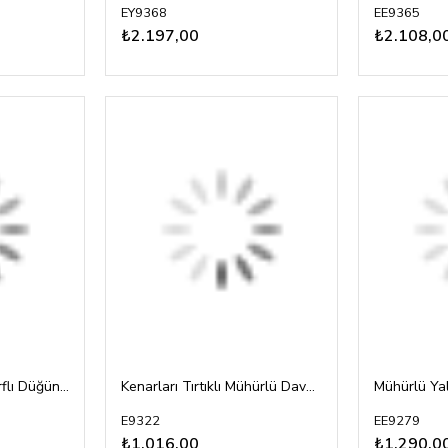
EY9368
EE9365
₺2.197,00
₺2.108,0
Aydıngerli Şeffaf Zarflı Düğün Davetiyesi
Kenarları Tırtıklı Mühürlü Davetiye
E9322
EE9279
₺1.016,00
₺1.290,0