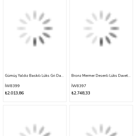
Gümüş Yaldız Baskılı Lüks Gri Davetiye
Bronz Mermer Desenli Lüks Davetiye
İW8399
İW8397
₺2.013,86
₺2.748,33