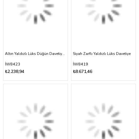
Altın Yaldızlı Lüks Düğün Davetiyesi
Siyah Zarflı Yaldızlı Lüks Davetiye
İW8423
İW8419
₺2.238,94
₺8.671,46