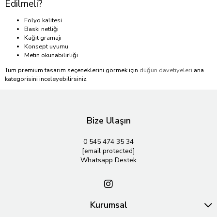
Edilmeli?
Folyo kalitesi
Baskı netliği
Kağıt gramajı
Konsept uyumu
Metin okunabilirliği
Tüm premium tasarım seçeneklerini görmek için
düğün davetiyeleri
ana
kategorisini inceleyebilirsiniz.
Bize Ulaşın
0 545 474 35 34
[email protected]
Whatsapp Destek
Kurumsal