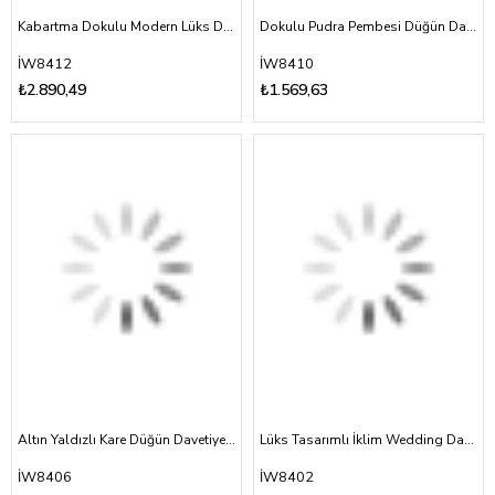
Kabartma Dokulu Modern Lüks Davetiye
Dokulu Pudra Pembesi Düğün Davetiyesi
İW8412
İW8410
₺2.890,49
₺1.569,63
Altın Yaldızlı Kare Düğün Davetiyesi
Lüks Tasarımlı İklim Wedding Davetiye
İW8406
İW8402