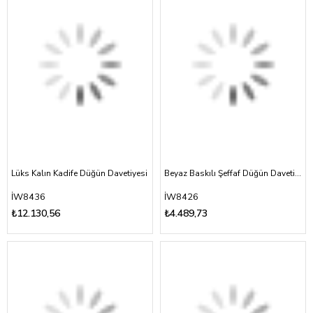
Lüks Kalın Kadife Düğün Davetiyesi
Beyaz Baskılı Şeffaf Düğün Davetiyesi
İW8436
İW8426
₺12.130,56
₺4.489,73