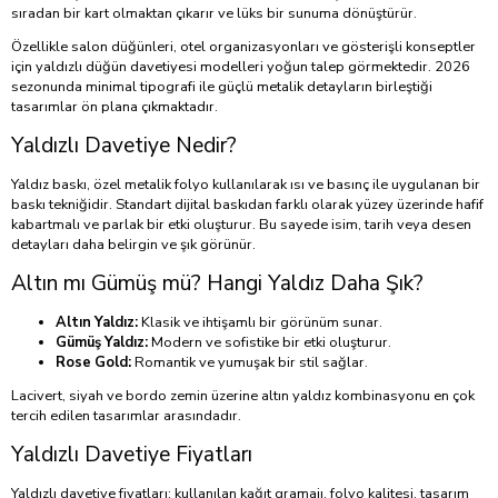
sıradan bir kart olmaktan çıkarır ve lüks bir sunuma dönüştürür.
Özellikle salon düğünleri, otel organizasyonları ve gösterişli konseptler
için yaldızlı düğün davetiyesi modelleri yoğun talep görmektedir. 2026
sezonunda minimal tipografi ile güçlü metalik detayların birleştiği
tasarımlar ön plana çıkmaktadır.
Yaldızlı Davetiye Nedir?
Yaldız baskı, özel metalik folyo kullanılarak ısı ve basınç ile uygulanan bir
baskı tekniğidir. Standart dijital baskıdan farklı olarak yüzey üzerinde hafif
kabartmalı ve parlak bir etki oluşturur. Bu sayede isim, tarih veya desen
detayları daha belirgin ve şık görünür.
Altın mı Gümüş mü? Hangi Yaldız Daha Şık?
Altın Yaldız:
Klasik ve ihtişamlı bir görünüm sunar.
Gümüş Yaldız:
Modern ve sofistike bir etki oluşturur.
Rose Gold:
Romantik ve yumuşak bir stil sağlar.
Lacivert, siyah ve bordo zemin üzerine altın yaldız kombinasyonu en çok
tercih edilen tasarımlar arasındadır.
Yaldızlı Davetiye Fiyatları
Yaldızlı davetiye fiyatları; kullanılan kağıt gramajı, folyo kalitesi, tasarım