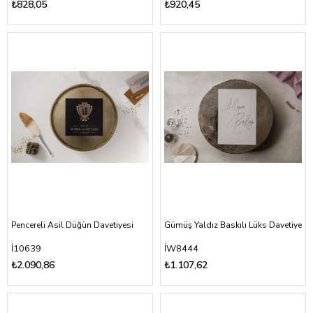
₺828,05
₺920,45
Pencereli Asil Düğün Davetiyesi
Gümüş Yaldız Baskılı Lüks Davetiye
İ10639
İW8444
₺2.090,86
₺1.107,62