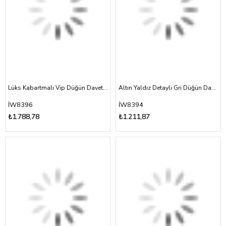
Lüks Kabartmalı Vip Düğün Davetiyesi
Altın Yaldız Detaylı Gri Düğün Davetiyesi
İW8396
İW8394
₺1.788,78
₺1.211,87