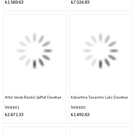
₺1.569,63
₺7.024,83
Altın Varak Baskılı Şeffaf Davetiye
Kabartma Tasarımlı Lüks Davetiye
İW8401
İW8400
₺2.671,33
₺1.492,63