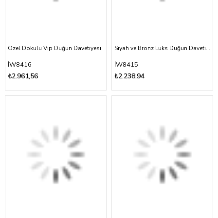
Özel Dokulu Vip Düğün Davetiyesi
Siyah ve Bronz Lüks Düğün Davetiyesi
İW8416
İW8415
₺2.961,56
₺2.238,94