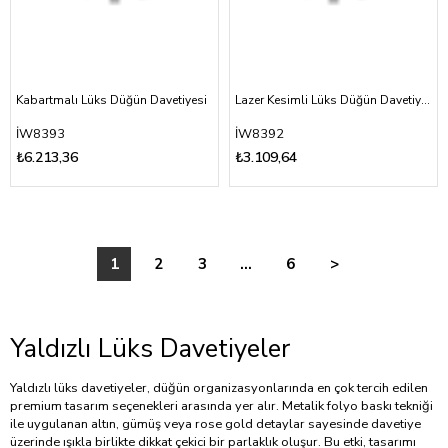
Kabartmalı Lüks Düğün Davetiyesi
Lazer Kesimli Lüks Düğün Davetiyesi
İW8393
İW8392
₺6.213,36
₺3.109,64
1
2
3
...
6
>
Yaldızlı Lüks Davetiyeler
Yaldızlı lüks davetiyeler, düğün organizasyonlarında en çok tercih edilen
premium tasarım seçenekleri arasında yer alır. Metalik folyo baskı tekniği
ile uygulanan altın, gümüş veya rose gold detaylar sayesinde davetiye
üzerinde ışıkla birlikte dikkat çekici bir parlaklık oluşur. Bu etki, tasarımı