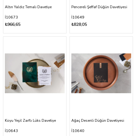
Altın Yaldız Temalı Davetiye
Pencereli Şeffaf Düğün Davetiyesi
İ10673
İ10649
₺966,65
₺828,05
Koyu Yeşil Zarflı Lüks Davetiye
Ağaç Desenli Düğün Davetiyesi
İ10643
İ10640