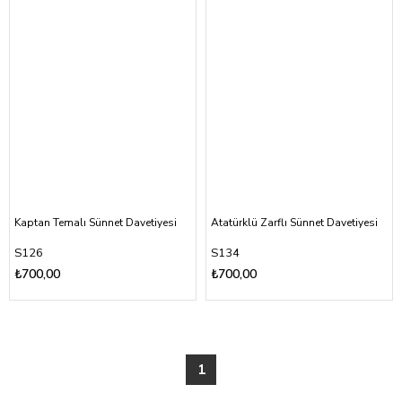
Kaptan Temalı Sünnet Davetiyesi
Atatürklü Zarflı Sünnet Davetiyesi
S126
S134
₺700,00
₺700,00
1