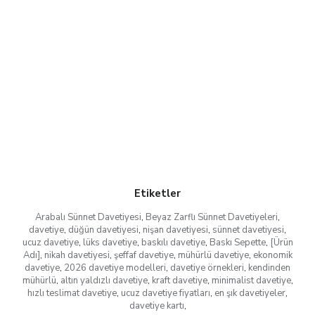
Etiketler
Arabalı Sünnet Davetiyesi
,
Beyaz Zarflı Sünnet Davetiyeleri
,
davetiye
,
düğün davetiyesi
,
nişan davetiyesi
,
sünnet davetiyesi
,
ucuz davetiye
,
lüks davetiye
,
baskılı davetiye
,
Baskı Sepette
,
[Ürün
Adı]
,
nikah davetiyesi
,
şeffaf davetiye
,
mühürlü davetiye
,
ekonomik
davetiye
,
2026 davetiye modelleri
,
davetiye örnekleri
,
kendinden
mühürlü
,
altın yaldızlı davetiye
,
kraft davetiye
,
minimalist davetiye
,
hızlı teslimat davetiye
,
ucuz davetiye fiyatları
,
en şık davetiyeler
,
davetiye kartı
,