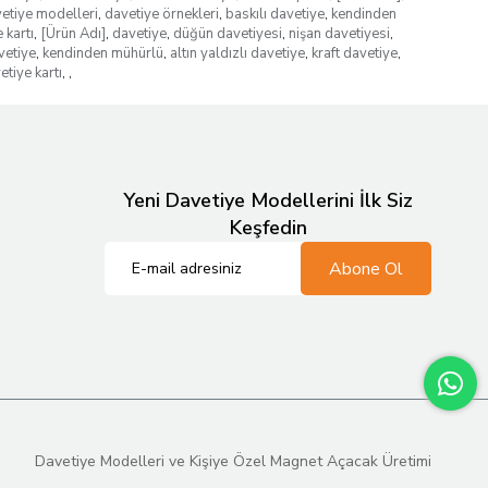
etiye modelleri
,
davetiye örnekleri
,
baskılı davetiye
,
kendinden
 kartı
,
[Ürün Adı]
,
davetiye
,
düğün davetiyesi
,
nişan davetiyesi
,
vetiye
,
kendinden mühürlü
,
altın yaldızlı davetiye
,
kraft davetiye
,
etiye kartı
,
,
Yeni Davetiye Modellerini İlk Siz
Keşfedin
Abone Ol
Davetiye Modelleri ve Kişiye Özel Magnet Açacak Üretimi