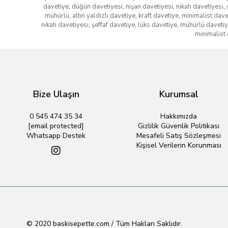
davetiye
,
düğün davetiyesi
,
nişan davetiyesi
,
nikah davetiyesi
,
mühürlü
,
altın yaldızlı davetiye
,
kraft davetiye
,
minimalist dave
nikah davetiyesi
,
şeffaf davetiye
,
lüks davetiye
,
mühürlü daveti
minimalist 
Bize Ulaşın
Kurumsal
0 545 474 35 34
Hakkımızda
[email protected]
Gizlilik Güvenlik Politikası
Whatsapp Destek
Mesafeli Satış Sözleşmesi
Kişisel Verilerin Korunması
© 2020 baskisepette.com / Tüm Hakları Saklıdır.