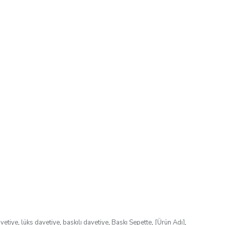
vetiye
,
lüks davetiye
,
baskılı davetiye
,
Baskı Sepette
,
[Ürün Adı]
,