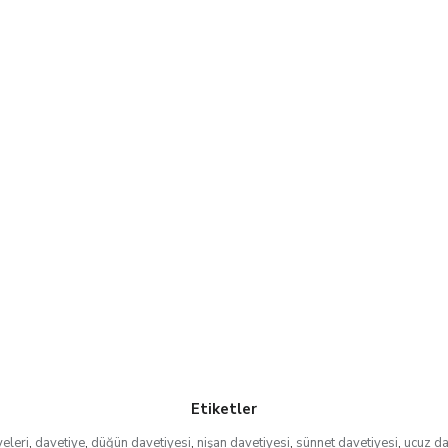
Etiketler
yeleri
,
davetiye
,
düğün davetiyesi
,
nişan davetiyesi
,
sünnet davetiyesi
,
ucuz da