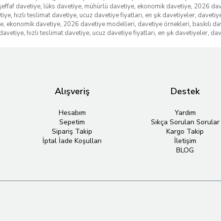
şeffaf davetiye
,
lüks davetiye
,
mühürlü davetiye
,
ekonomik davetiye
,
2026 dav
tiye
,
hızlı teslimat davetiye
,
ucuz davetiye fiyatları
,
en şık davetiyeler
,
davetiye
ye
,
ekonomik davetiye
,
2026 davetiye modelleri
,
davetiye örnekleri
,
baskılı da
davetiye
,
hızlı teslimat davetiye
,
ucuz davetiye fiyatları
,
en şık davetiyeler
,
dav
Alışveriş
Destek
Hesabım
Yardım
Sepetim
Sıkça Sorulan Sorular
Sipariş Takip
Kargo Takip
İptal İade Koşulları
İletişim
BLOG