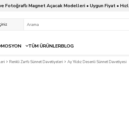
ve Fotoğraflı Magnet Açacak Modelleri • Uygun Fiyat • Hızl
OMOSYON
TÜM ÜRÜNLER
BLOG
eri
Renkli Zarflı Sünnet Davetiyeleri
Ay Yıldız Desenli Sünnet Davetiyesi