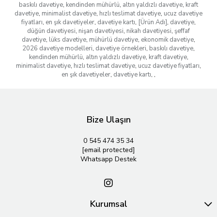
baskılı davetiye
,
kendinden mühürlü
,
altın yaldızlı davetiye
,
kraft
davetiye
,
minimalist davetiye
,
hızlı teslimat davetiye
,
ucuz davetiye
fiyatları
,
en şık davetiyeler
,
davetiye kartı
,
[Ürün Adı]
,
davetiye
,
düğün davetiyesi
,
nişan davetiyesi
,
nikah davetiyesi
,
şeffaf
davetiye
,
lüks davetiye
,
mühürlü davetiye
,
ekonomik davetiye
,
2026 davetiye modelleri
,
davetiye örnekleri
,
baskılı davetiye
,
kendinden mühürlü
,
altın yaldızlı davetiye
,
kraft davetiye
,
minimalist davetiye
,
hızlı teslimat davetiye
,
ucuz davetiye fiyatları
,
en şık davetiyeler
,
davetiye kartı
,
,
Bize Ulaşın
0 545 474 35 34
[email protected]
Whatsapp Destek
Kurumsal