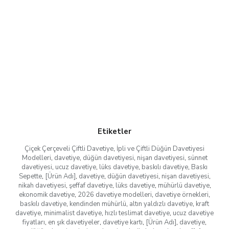
Etiketler
Çiçek Çerçeveli Çiftli Davetiye
,
İpli ve Çiftli Düğün Davetiyesi
Modelleri
,
davetiye
,
düğün davetiyesi
,
nişan davetiyesi
,
sünnet
davetiyesi
,
ucuz davetiye
,
lüks davetiye
,
baskılı davetiye
,
Baskı
Sepette
,
[Ürün Adı]
,
davetiye
,
düğün davetiyesi
,
nişan davetiyesi
,
nikah davetiyesi
,
şeffaf davetiye
,
lüks davetiye
,
mühürlü davetiye
,
ekonomik davetiye
,
2026 davetiye modelleri
,
davetiye örnekleri
,
baskılı davetiye
,
kendinden mühürlü
,
altın yaldızlı davetiye
,
kraft
davetiye
,
minimalist davetiye
,
hızlı teslimat davetiye
,
ucuz davetiye
fiyatları
,
en şık davetiyeler
,
davetiye kartı
,
[Ürün Adı]
,
davetiye
,