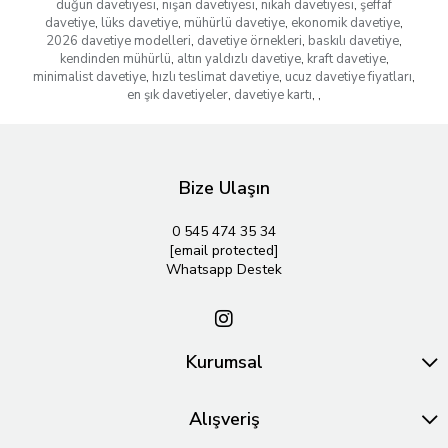
düğün davetiyesi
,
nişan davetiyesi
,
nikah davetiyesi
,
şeffaf
davetiye
,
lüks davetiye
,
mühürlü davetiye
,
ekonomik davetiye
,
2026 davetiye modelleri
,
davetiye örnekleri
,
baskılı davetiye
,
kendinden mühürlü
,
altın yaldızlı davetiye
,
kraft davetiye
,
minimalist davetiye
,
hızlı teslimat davetiye
,
ucuz davetiye fiyatları
,
en şık davetiyeler
,
davetiye kartı
,
,
Bize Ulaşın
0 545 474 35 34
[email protected]
Whatsapp Destek
Kurumsal
Alışveriş