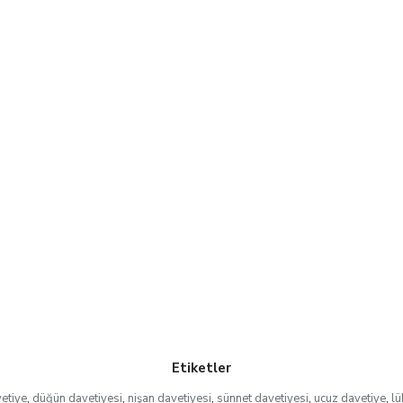
Etiketler
etiye
,
düğün davetiyesi
,
nişan davetiyesi
,
sünnet davetiyesi
,
ucuz davetiye
,
lü