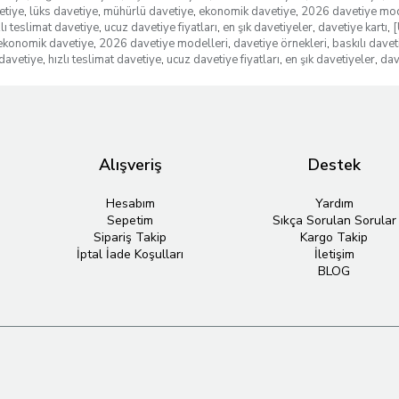
etiye
,
lüks davetiye
,
mühürlü davetiye
,
ekonomik davetiye
,
2026 davetiye mod
zlı teslimat davetiye
,
ucuz davetiye fiyatları
,
en şık davetiyeler
,
davetiye kartı
,
[
ekonomik davetiye
,
2026 davetiye modelleri
,
davetiye örnekleri
,
baskılı davet
davetiye
,
hızlı teslimat davetiye
,
ucuz davetiye fiyatları
,
en şık davetiyeler
,
dav
Alışveriş
Destek
Hesabım
Yardım
Sepetim
Sıkça Sorulan Sorular
Sipariş Takip
Kargo Takip
İptal İade Koşulları
İletişim
BLOG