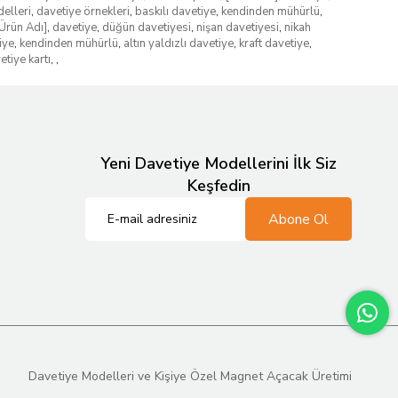
elleri
,
davetiye örnekleri
,
baskılı davetiye
,
kendinden mühürlü
,
Ürün Adı]
,
davetiye
,
düğün davetiyesi
,
nişan davetiyesi
,
nikah
iye
,
kendinden mühürlü
,
altın yaldızlı davetiye
,
kraft davetiye
,
etiye kartı
,
,
Yeni Davetiye Modellerini İlk Siz
Keşfedin
Abone Ol
Davetiye Modelleri ve Kişiye Özel Magnet Açacak Üretimi