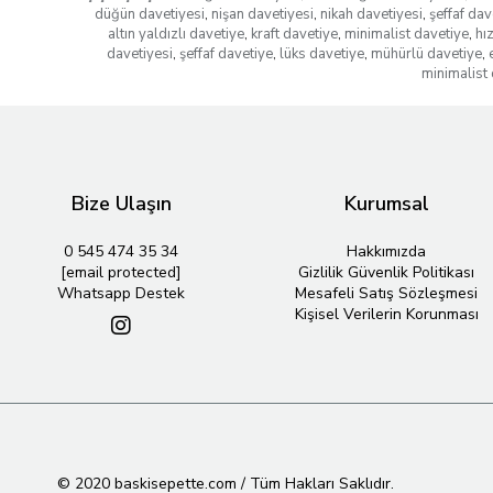
düğün davetiyesi
,
nişan davetiyesi
,
nikah davetiyesi
,
şeffaf dav
altın yaldızlı davetiye
,
kraft davetiye
,
minimalist davetiye
,
hı
davetiyesi
,
şeffaf davetiye
,
lüks davetiye
,
mühürlü davetiye
,
minimalist 
Bize Ulaşın
Kurumsal
0 545 474 35 34
Hakkımızda
[email protected]
Gizlilik Güvenlik Politikası
Whatsapp Destek
Mesafeli Satış Sözleşmesi
Kişisel Verilerin Korunması
© 2020 baskisepette.com / Tüm Hakları Saklıdır.