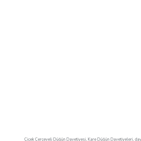
Çiçek Çerçeveli Düğün Davetiyesi
,
Kare Düğün Davetiyeleri
,
dav