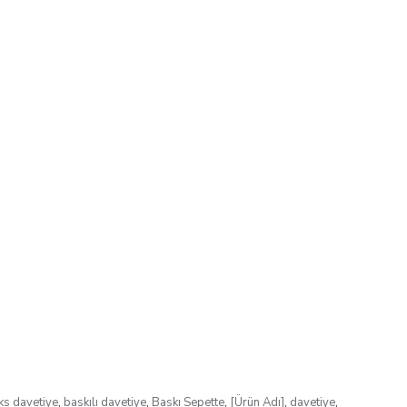
ks davetiye
,
baskılı davetiye
,
Baskı Sepette
,
[Ürün Adı]
,
davetiye
,