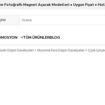
ve Fotoğraflı Magnet Açacak Modelleri • Uygun Fiyat • Hızl
OMOSYON
TÜM ÜRÜNLER
BLOG
yatlı Düğün Davetiyeleri
Ekonomik Kare Düğün Davetiyeleri
Çiçek Çerçe