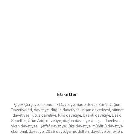
Etiketler
Çiçek Çerçeveli Ekonomik Davetiye
,
Sade Beyaz Zarflı Düğün
Davetiyeleri
,
davetiye
,
düğün davetiyesi
,
nişan davetiyesi
,
sünnet
davetiyesi
,
ucuz davetiye
,
lüks davetiye
,
baskılı davetiye
,
Baskı
Sepette
,
[Ürün Adı]
,
davetiye
,
düğün davetiyesi
,
nişan davetiyesi
,
nikah davetiyesi
,
şeffaf davetiye
,
lüks davetiye
,
mühürlü davetiye
,
ekonomik davetiye
,
2026 davetiye modelleri
,
davetiye örnekleri
,