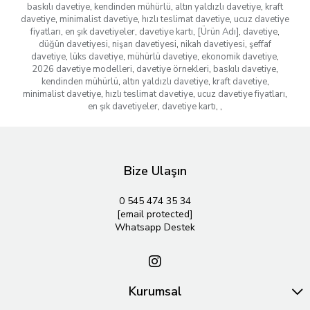
baskılı davetiye
,
kendinden mühürlü
,
altın yaldızlı davetiye
,
kraft
davetiye
,
minimalist davetiye
,
hızlı teslimat davetiye
,
ucuz davetiye
fiyatları
,
en şık davetiyeler
,
davetiye kartı
,
[Ürün Adı]
,
davetiye
,
düğün davetiyesi
,
nişan davetiyesi
,
nikah davetiyesi
,
şeffaf
davetiye
,
lüks davetiye
,
mühürlü davetiye
,
ekonomik davetiye
,
2026 davetiye modelleri
,
davetiye örnekleri
,
baskılı davetiye
,
kendinden mühürlü
,
altın yaldızlı davetiye
,
kraft davetiye
,
minimalist davetiye
,
hızlı teslimat davetiye
,
ucuz davetiye fiyatları
,
en şık davetiyeler
,
davetiye kartı
,
,
Bize Ulaşın
0 545 474 35 34
[email protected]
Whatsapp Destek
Kurumsal