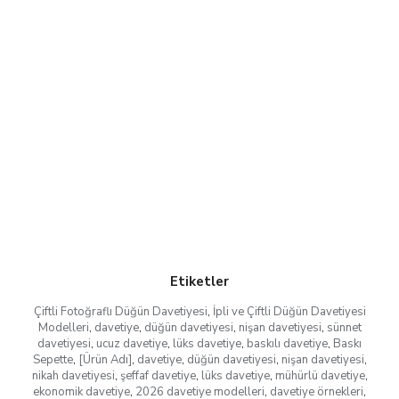
Etiketler
Çiftli Fotoğraflı Düğün Davetiyesi
,
İpli ve Çiftli Düğün Davetiyesi
Modelleri
,
davetiye
,
düğün davetiyesi
,
nişan davetiyesi
,
sünnet
davetiyesi
,
ucuz davetiye
,
lüks davetiye
,
baskılı davetiye
,
Baskı
Sepette
,
[Ürün Adı]
,
davetiye
,
düğün davetiyesi
,
nişan davetiyesi
,
nikah davetiyesi
,
şeffaf davetiye
,
lüks davetiye
,
mühürlü davetiye
,
ekonomik davetiye
,
2026 davetiye modelleri
,
davetiye örnekleri
,