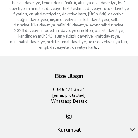
baskılı davetiye
,
kendinden mühürlü
,
altın yaldızlı davetiye
,
kraft
davetiye
,
minimalist davetiye
,
hızlı teslimat davetiye
,
ucuz davetiye
fiyatları
,
en şık davetiyeler
,
davetiye kartı
,
[Ürün Adı]
,
davetiye
,
düğün davetiyesi
,
nişan davetiyesi
,
nikah davetiyesi
,
şeffaf
davetiye
,
lüks davetiye
,
mühürlü davetiye
,
ekonomik davetiye
,
2026 davetiye modelleri
,
davetiye örnekleri
,
baskılı davetiye
,
kendinden mühürlü
,
altın yaldızlı davetiye
,
kraft davetiye
,
minimalist davetiye
,
hızlı teslimat davetiye
,
ucuz davetiye fiyatları
,
en şık davetiyeler
,
davetiye kartı
,
,
Bize Ulaşın
0 545 474 35 34
[email protected]
Whatsapp Destek
Kurumsal