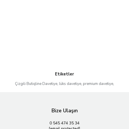
Etiketler
Çizgili Butiqline Davetiye
,
lüks davetiye
,
premium davetiye
,
Bize Ulaşın
0 545 474 35 34
[email protected]