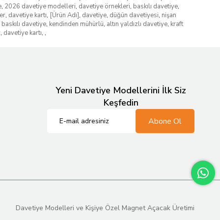
e
,
2026 davetiye modelleri
,
davetiye örnekleri
,
baskılı davetiye
,
er
,
davetiye kartı
,
[Ürün Adı]
,
davetiye
,
düğün davetiyesi
,
nişan
baskılı davetiye
,
kendinden mühürlü
,
altın yaldızlı davetiye
,
kraft
r
,
davetiye kartı
,
,
Yeni Davetiye Modellerini İlk Siz
Keşfedin
Abone Ol
Davetiye Modelleri ve Kişiye Özel Magnet Açacak Üretimi