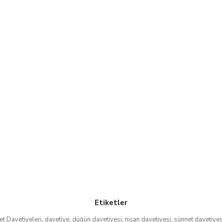
Etiketler
et Davetiyeleri
,
davetiye
,
düğün davetiyesi
,
nişan davetiyesi
,
sünnet davetiyes