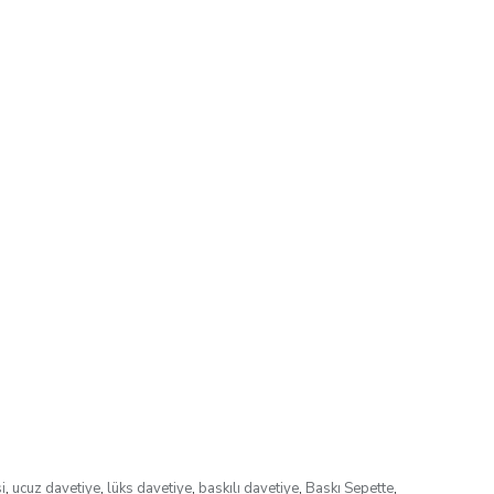
i
,
ucuz davetiye
,
lüks davetiye
,
baskılı davetiye
,
Baskı Sepette
,