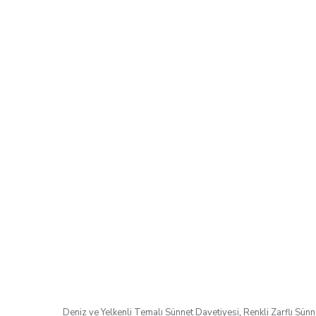
Deniz ve Yelkenli Temalı Sünnet Davetiyesi
,
Renkli Zarflı Sünn