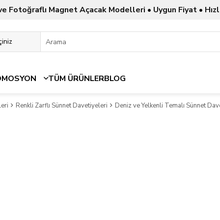
ve Fotoğraflı Magnet Açacak Modelleri • Uygun Fiyat • Hızl
OMOSYON
TÜM ÜRÜNLER
BLOG
eri
Renkli Zarflı Sünnet Davetiyeleri
Deniz ve Yelkenli Temalı Sünnet Dav