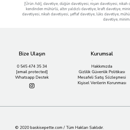
[Ürün Adı]
,
davetiye
,
düğün davetiyesi
,
nişan davetiyesi
,
nikah 
kendinden mühürlü
,
altın yaldızlı davetiye
,
kraft davetiye
,
mini
davetiyesi
,
nikah davetiyesi
,
şeffaf davetiye
,
lüks davetiye
,
mühür
davetiye
,
minima
Bize Ulaşın
Kurumsal
0 545 474 35 34
Hakkımızda
[email protected]
Gizlilik Güvenlik Politikası
Whatsapp Destek
Mesafeli Satış Sözleşmesi
Kişisel Verilerin Korunması
© 2020 baskisepette.com / Tüm Hakları Saklıdır.