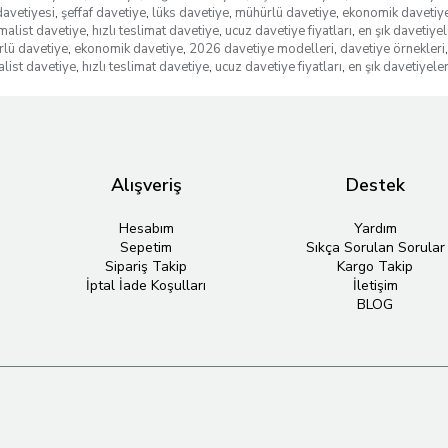
davetiyesi
,
şeffaf davetiye
,
lüks davetiye
,
mühürlü davetiye
,
ekonomik davetiy
malist davetiye
,
hızlı teslimat davetiye
,
ucuz davetiye fiyatları
,
en şık davetiyel
lü davetiye
,
ekonomik davetiye
,
2026 davetiye modelleri
,
davetiye örnekleri
,
list davetiye
,
hızlı teslimat davetiye
,
ucuz davetiye fiyatları
,
en şık davetiyele
Alışveriş
Destek
Hesabım
Yardım
Sepetim
Sıkça Sorulan Sorular
Sipariş Takip
Kargo Takip
İptal İade Koşulları
İletişim
BLOG