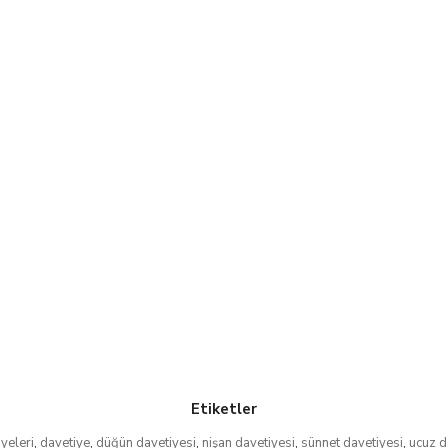
Etiketler
yeleri
,
davetiye
,
düğün davetiyesi
,
nişan davetiyesi
,
sünnet davetiyesi
,
ucuz d