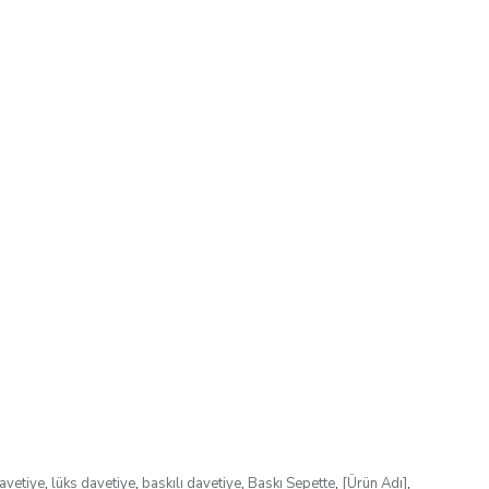
avetiye
,
lüks davetiye
,
baskılı davetiye
,
Baskı Sepette
,
[Ürün Adı]
,