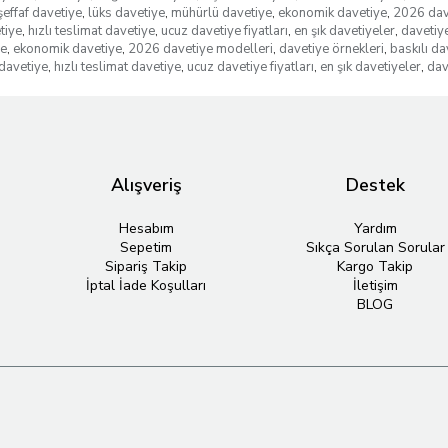
şeffaf davetiye
,
lüks davetiye
,
mühürlü davetiye
,
ekonomik davetiye
,
2026 dav
tiye
,
hızlı teslimat davetiye
,
ucuz davetiye fiyatları
,
en şık davetiyeler
,
davetiye
ye
,
ekonomik davetiye
,
2026 davetiye modelleri
,
davetiye örnekleri
,
baskılı da
davetiye
,
hızlı teslimat davetiye
,
ucuz davetiye fiyatları
,
en şık davetiyeler
,
dav
Alışveriş
Destek
Hesabım
Yardım
Sepetim
Sıkça Sorulan Sorular
Sipariş Takip
Kargo Takip
İptal İade Koşulları
İletişim
BLOG