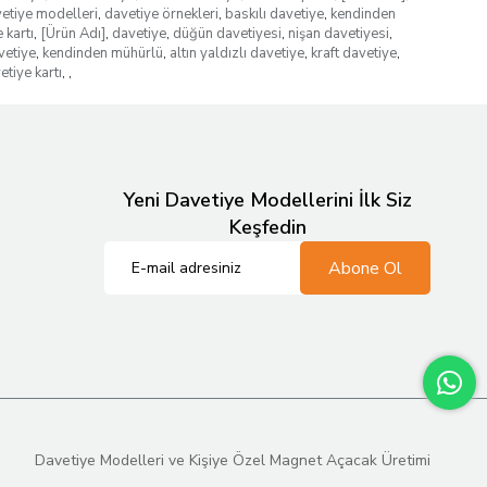
etiye modelleri
,
davetiye örnekleri
,
baskılı davetiye
,
kendinden
 kartı
,
[Ürün Adı]
,
davetiye
,
düğün davetiyesi
,
nişan davetiyesi
,
vetiye
,
kendinden mühürlü
,
altın yaldızlı davetiye
,
kraft davetiye
,
etiye kartı
,
,
Yeni Davetiye Modellerini İlk Siz
Keşfedin
Abone Ol
Davetiye Modelleri ve Kişiye Özel Magnet Açacak Üretimi