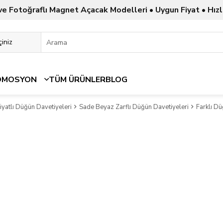
ve Fotoğraflı Magnet Açacak Modelleri • Uygun Fiyat • Hızl
OMOSYON
TÜM ÜRÜNLER
BLOG
yatlı Düğün Davetiyeleri
Sade Beyaz Zarflı Düğün Davetiyeleri
Farklı D