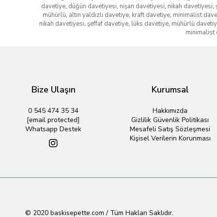
davetiye
,
düğün davetiyesi
,
nişan davetiyesi
,
nikah davetiyesi
,
mühürlü
,
altın yaldızlı davetiye
,
kraft davetiye
,
minimalist dave
nikah davetiyesi
,
şeffaf davetiye
,
lüks davetiye
,
mühürlü daveti
minimalist 
Bize Ulaşın
Kurumsal
0 545 474 35 34
Hakkımızda
[email protected]
Gizlilik Güvenlik Politikası
Whatsapp Destek
Mesafeli Satış Sözleşmesi
Kişisel Verilerin Korunması
© 2020 baskisepette.com / Tüm Hakları Saklıdır.