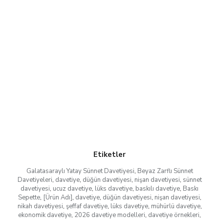
Etiketler
Galatasaraylı Yatay Sünnet Davetiyesi
,
Beyaz Zarflı Sünnet
Davetiyeleri
,
davetiye
,
düğün davetiyesi
,
nişan davetiyesi
,
sünnet
davetiyesi
,
ucuz davetiye
,
lüks davetiye
,
baskılı davetiye
,
Baskı
Sepette
,
[Ürün Adı]
,
davetiye
,
düğün davetiyesi
,
nişan davetiyesi
,
nikah davetiyesi
,
şeffaf davetiye
,
lüks davetiye
,
mühürlü davetiye
,
ekonomik davetiye
,
2026 davetiye modelleri
,
davetiye örnekleri
,