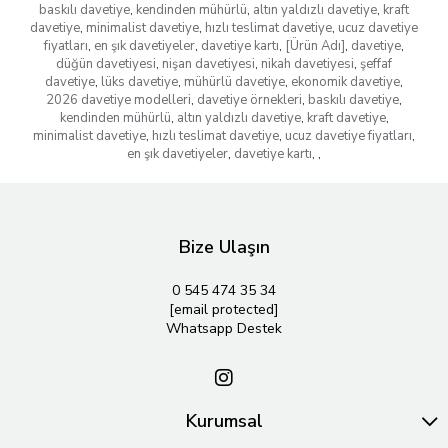
baskılı davetiye
,
kendinden mühürlü
,
altın yaldızlı davetiye
,
kraft
davetiye
,
minimalist davetiye
,
hızlı teslimat davetiye
,
ucuz davetiye
fiyatları
,
en şık davetiyeler
,
davetiye kartı
,
[Ürün Adı]
,
davetiye
,
düğün davetiyesi
,
nişan davetiyesi
,
nikah davetiyesi
,
şeffaf
davetiye
,
lüks davetiye
,
mühürlü davetiye
,
ekonomik davetiye
,
2026 davetiye modelleri
,
davetiye örnekleri
,
baskılı davetiye
,
kendinden mühürlü
,
altın yaldızlı davetiye
,
kraft davetiye
,
minimalist davetiye
,
hızlı teslimat davetiye
,
ucuz davetiye fiyatları
,
en şık davetiyeler
,
davetiye kartı
,
,
Bize Ulaşın
0 545 474 35 34
[email protected]
Whatsapp Destek
Kurumsal