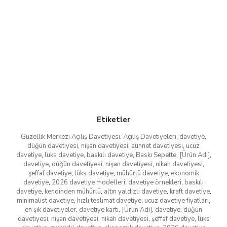
Etiketler
Güzellik Merkezi Açılış Davetiyesi
,
Açılış Davetiyeleri
,
davetiye
,
düğün davetiyesi
,
nişan davetiyesi
,
sünnet davetiyesi
,
ucuz
davetiye
,
lüks davetiye
,
baskılı davetiye
,
Baskı Sepette
,
[Ürün Adı]
,
davetiye
,
düğün davetiyesi
,
nişan davetiyesi
,
nikah davetiyesi
,
şeffaf davetiye
,
lüks davetiye
,
mühürlü davetiye
,
ekonomik
davetiye
,
2026 davetiye modelleri
,
davetiye örnekleri
,
baskılı
davetiye
,
kendinden mühürlü
,
altın yaldızlı davetiye
,
kraft davetiye
,
minimalist davetiye
,
hızlı teslimat davetiye
,
ucuz davetiye fiyatları
,
en şık davetiyeler
,
davetiye kartı
,
[Ürün Adı]
,
davetiye
,
düğün
davetiyesi
,
nişan davetiyesi
,
nikah davetiyesi
,
şeffaf davetiye
,
lüks