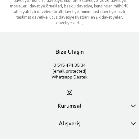
davetiye
,
mühürlü davetiye
,
ekonomik davetiye
,
2026 davetiye
modelleri
,
davetiye örnekleri
,
baskılı davetiye
,
kendinden mühürlü
,
altın yaldızlı davetiye
,
kraft davetiye
,
minimalist davetiye
,
hızlı
teslimat davetiye
,
ucuz davetiye fiyatları
,
en şık davetiyeler
,
davetiye kartı
,
,
Bize Ulaşın
0 545 474 35 34
[email protected]
Whatsapp Destek
Kurumsal
Alışveriş