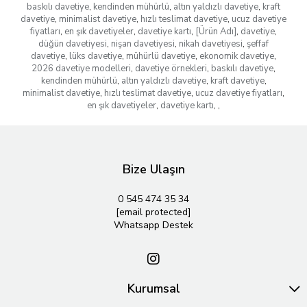
baskılı davetiye
,
kendinden mühürlü
,
altın yaldızlı davetiye
,
kraft
davetiye
,
minimalist davetiye
,
hızlı teslimat davetiye
,
ucuz davetiye
fiyatları
,
en şık davetiyeler
,
davetiye kartı
,
[Ürün Adı]
,
davetiye
,
düğün davetiyesi
,
nişan davetiyesi
,
nikah davetiyesi
,
şeffaf
davetiye
,
lüks davetiye
,
mühürlü davetiye
,
ekonomik davetiye
,
2026 davetiye modelleri
,
davetiye örnekleri
,
baskılı davetiye
,
kendinden mühürlü
,
altın yaldızlı davetiye
,
kraft davetiye
,
minimalist davetiye
,
hızlı teslimat davetiye
,
ucuz davetiye fiyatları
,
en şık davetiyeler
,
davetiye kartı
,
,
Bize Ulaşın
0 545 474 35 34
[email protected]
Whatsapp Destek
Kurumsal