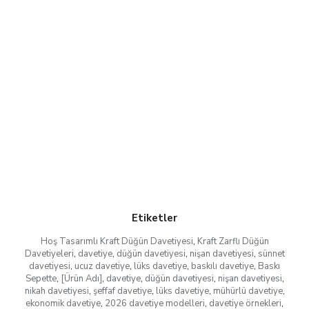
Etiketler
Hoş Tasarımlı Kraft Düğün Davetiyesi
,
Kraft Zarflı Düğün
Davetiyeleri
,
davetiye
,
düğün davetiyesi
,
nişan davetiyesi
,
sünnet
davetiyesi
,
ucuz davetiye
,
lüks davetiye
,
baskılı davetiye
,
Baskı
Sepette
,
[Ürün Adı]
,
davetiye
,
düğün davetiyesi
,
nişan davetiyesi
,
nikah davetiyesi
,
şeffaf davetiye
,
lüks davetiye
,
mühürlü davetiye
,
ekonomik davetiye
,
2026 davetiye modelleri
,
davetiye örnekleri
,