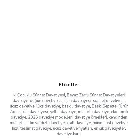
Etiketler
İki Çocuklu Sünnet Davetiyesi
,
Beyaz Zarflı Sünnet Davetiyeleri
,
davetiye
,
düğün davetiyesi
,
nişan davetiyesi
,
sünnet davetiyesi
,
ucuz davetiye
,
lüks davetiye
,
baskılı davetiye
,
Baskı Sepette
,
[Ürün
Adı]
,
nikah davetiyesi
,
şeffaf davetiye
,
mühürlü davetiye
,
ekonomik
davetiye
,
2026 davetiye modelleri
,
davetiye örnekleri
,
kendinden
mühürlü
,
altın yaldızlı davetiye
,
kraft davetiye
,
minimalist davetiye
,
hızlı teslimat davetiye
,
ucuz davetiye fiyatları
,
en şık davetiyeler
,
davetiye kartı
,