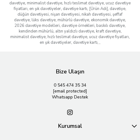
davetiye
,
minimalist davetiye
,
hızlı teslimat davetiye
,
ucuz davetiye
fiyatları
,
en şık davetiyeler
,
davetiye kartı
,
[Ürün Adı]
,
davetiye
,
düğün davetiyesi
,
nişan davetiyesi
,
nikah davetiyesi
,
şeffaf
davetiye
,
lüks davetiye
,
mühürlü davetiye
,
ekonomik davetiye
,
2026 davetiye modelleri
,
davetiye örnekleri
,
baskılı davetiye
,
kendinden mühürlü
,
altın yaldızlı davetiye
,
kraft davetiye
,
minimalist davetiye
,
hızlı teslimat davetiye
,
ucuz davetiye fiyatları
,
en şık davetiyeler
,
davetiye kartı
,
,
Bize Ulaşın
0 545 474 35 34
[email protected]
Whatsapp Destek
Kurumsal