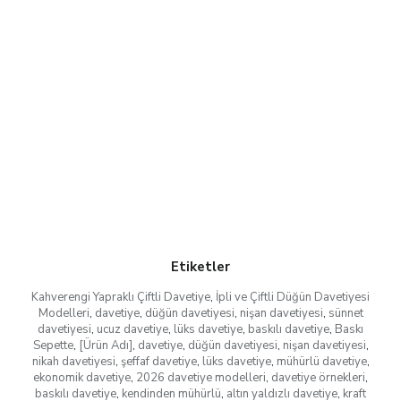
Etiketler
Kahverengi Yapraklı Çiftli Davetiye
,
İpli ve Çiftli Düğün Davetiyesi
Modelleri
,
davetiye
,
düğün davetiyesi
,
nişan davetiyesi
,
sünnet
davetiyesi
,
ucuz davetiye
,
lüks davetiye
,
baskılı davetiye
,
Baskı
Sepette
,
[Ürün Adı]
,
davetiye
,
düğün davetiyesi
,
nişan davetiyesi
,
nikah davetiyesi
,
şeffaf davetiye
,
lüks davetiye
,
mühürlü davetiye
,
ekonomik davetiye
,
2026 davetiye modelleri
,
davetiye örnekleri
,
baskılı davetiye
,
kendinden mühürlü
,
altın yaldızlı davetiye
,
kraft