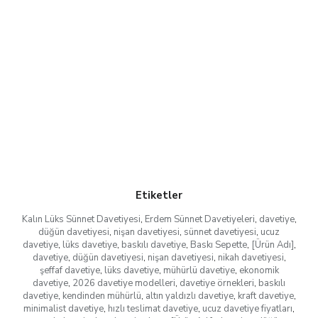
Etiketler
Kalın Lüks Sünnet Davetiyesi
,
Erdem Sünnet Davetiyeleri
,
davetiye
,
düğün davetiyesi
,
nişan davetiyesi
,
sünnet davetiyesi
,
ucuz
davetiye
,
lüks davetiye
,
baskılı davetiye
,
Baskı Sepette
,
[Ürün Adı]
,
davetiye
,
düğün davetiyesi
,
nişan davetiyesi
,
nikah davetiyesi
,
şeffaf davetiye
,
lüks davetiye
,
mühürlü davetiye
,
ekonomik
davetiye
,
2026 davetiye modelleri
,
davetiye örnekleri
,
baskılı
davetiye
,
kendinden mühürlü
,
altın yaldızlı davetiye
,
kraft davetiye
,
minimalist davetiye
,
hızlı teslimat davetiye
,
ucuz davetiye fiyatları
,