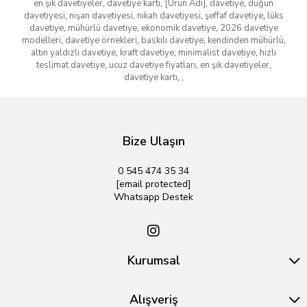
en şık davetiyeler
,
davetiye kartı
,
[Ürün Adı]
,
davetiye
,
düğün
davetiyesi
,
nişan davetiyesi
,
nikah davetiyesi
,
şeffaf davetiye
,
lüks
davetiye
,
mühürlü davetiye
,
ekonomik davetiye
,
2026 davetiye
modelleri
,
davetiye örnekleri
,
baskılı davetiye
,
kendinden mühürlü
,
altın yaldızlı davetiye
,
kraft davetiye
,
minimalist davetiye
,
hızlı
teslimat davetiye
,
ucuz davetiye fiyatları
,
en şık davetiyeler
,
davetiye kartı
,
,
Bize Ulaşın
0 545 474 35 34
[email protected]
Whatsapp Destek
Kurumsal
Alışveriş