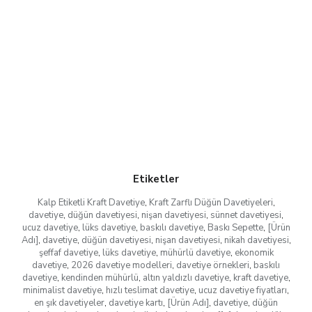
Etiketler
Kalp Etiketli Kraft Davetiye
,
Kraft Zarflı Düğün Davetiyeleri
,
davetiye
,
düğün davetiyesi
,
nişan davetiyesi
,
sünnet davetiyesi
,
ucuz davetiye
,
lüks davetiye
,
baskılı davetiye
,
Baskı Sepette
,
[Ürün
Adı]
,
davetiye
,
düğün davetiyesi
,
nişan davetiyesi
,
nikah davetiyesi
,
şeffaf davetiye
,
lüks davetiye
,
mühürlü davetiye
,
ekonomik
davetiye
,
2026 davetiye modelleri
,
davetiye örnekleri
,
baskılı
davetiye
,
kendinden mühürlü
,
altın yaldızlı davetiye
,
kraft davetiye
,
minimalist davetiye
,
hızlı teslimat davetiye
,
ucuz davetiye fiyatları
,
en şık davetiyeler
,
davetiye kartı
,
[Ürün Adı]
,
davetiye
,
düğün