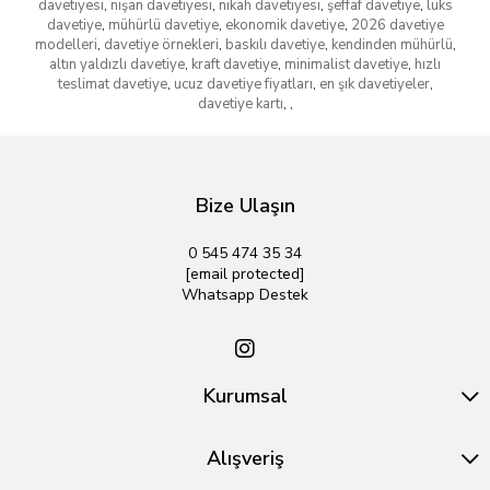
davetiyesi
,
nişan davetiyesi
,
nikah davetiyesi
,
şeffaf davetiye
,
lüks
davetiye
,
mühürlü davetiye
,
ekonomik davetiye
,
2026 davetiye
modelleri
,
davetiye örnekleri
,
baskılı davetiye
,
kendinden mühürlü
,
altın yaldızlı davetiye
,
kraft davetiye
,
minimalist davetiye
,
hızlı
teslimat davetiye
,
ucuz davetiye fiyatları
,
en şık davetiyeler
,
davetiye kartı
,
,
Bize Ulaşın
0 545 474 35 34
[email protected]
Whatsapp Destek
Kurumsal
Alışveriş