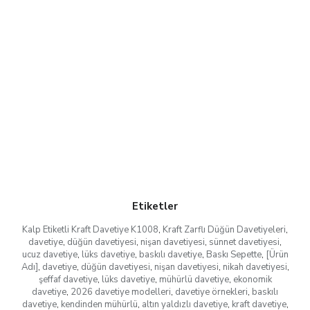
Etiketler
Kalp Etiketli Kraft Davetiye K1008
,
Kraft Zarflı Düğün Davetiyeleri
,
davetiye
,
düğün davetiyesi
,
nişan davetiyesi
,
sünnet davetiyesi
,
ucuz davetiye
,
lüks davetiye
,
baskılı davetiye
,
Baskı Sepette
,
[Ürün
Adı]
,
davetiye
,
düğün davetiyesi
,
nişan davetiyesi
,
nikah davetiyesi
,
şeffaf davetiye
,
lüks davetiye
,
mühürlü davetiye
,
ekonomik
davetiye
,
2026 davetiye modelleri
,
davetiye örnekleri
,
baskılı
davetiye
,
kendinden mühürlü
,
altın yaldızlı davetiye
,
kraft davetiye
,