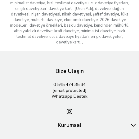
minimalist davetiye
,
hızlı teslimat davetiye
,
ucuz davetiye fiyatları
,
en şık davetiyeler
,
davetiye kartı
,
[Ürün Adı]
,
davetiye
,
düğün
davetiyesi
,
nişan davetiyesi
,
nikah davetiyesi
,
şeffaf davetiye
,
lüks
davetiye
,
mühürlü davetiye
,
ekonomik davetiye
,
2026 davetiye
modelleri
,
davetiye örnekleri
,
baskılı davetiye
,
kendinden mühürlü
,
altın yaldızlı davetiye
,
kraft davetiye
,
minimalist davetiye
,
hızlı
teslimat davetiye
,
ucuz davetiye fiyatları
,
en şık davetiyeler
,
davetiye kartı
,
,
Bize Ulaşın
0 545 474 35 34
[email protected]
Whatsapp Destek
Kurumsal