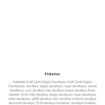
Etiketler
Kelebekli Kraft Zarflı Düğün Davetiyesi
,
Kraft Zarflı Düğün
Davetiyeleri
,
davetiye
,
düğün davetiyesi
,
nişan davetiyesi
,
sünnet
davetiyesi
,
ucuz davetiye
,
lüks davetiye
,
baskılı davetiye
,
Baskı
Sepette
,
[Ürün Adı]
,
davetiye
,
düğün davetiyesi
,
nişan davetiyesi
,
nikah davetiyesi
,
şeffaf davetiye
,
lüks davetiye
,
mühürlü davetiye
,
ekonomik davetiye
,
2026 davetiye modelleri
,
davetiye örnekleri
,