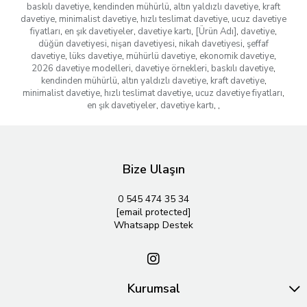
baskılı davetiye
,
kendinden mühürlü
,
altın yaldızlı davetiye
,
kraft
davetiye
,
minimalist davetiye
,
hızlı teslimat davetiye
,
ucuz davetiye
fiyatları
,
en şık davetiyeler
,
davetiye kartı
,
[Ürün Adı]
,
davetiye
,
düğün davetiyesi
,
nişan davetiyesi
,
nikah davetiyesi
,
şeffaf
davetiye
,
lüks davetiye
,
mühürlü davetiye
,
ekonomik davetiye
,
2026 davetiye modelleri
,
davetiye örnekleri
,
baskılı davetiye
,
kendinden mühürlü
,
altın yaldızlı davetiye
,
kraft davetiye
,
minimalist davetiye
,
hızlı teslimat davetiye
,
ucuz davetiye fiyatları
,
en şık davetiyeler
,
davetiye kartı
,
,
Bize Ulaşın
0 545 474 35 34
[email protected]
Whatsapp Destek
Kurumsal