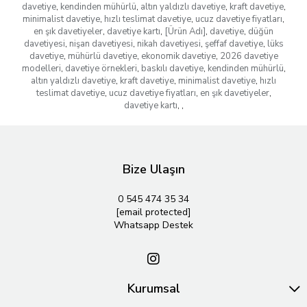
davetiye
,
kendinden mühürlü
,
altın yaldızlı davetiye
,
kraft davetiye
,
minimalist davetiye
,
hızlı teslimat davetiye
,
ucuz davetiye fiyatları
,
en şık davetiyeler
,
davetiye kartı
,
[Ürün Adı]
,
davetiye
,
düğün
davetiyesi
,
nişan davetiyesi
,
nikah davetiyesi
,
şeffaf davetiye
,
lüks
davetiye
,
mühürlü davetiye
,
ekonomik davetiye
,
2026 davetiye
modelleri
,
davetiye örnekleri
,
baskılı davetiye
,
kendinden mühürlü
,
altın yaldızlı davetiye
,
kraft davetiye
,
minimalist davetiye
,
hızlı
teslimat davetiye
,
ucuz davetiye fiyatları
,
en şık davetiyeler
,
davetiye kartı
,
,
Bize Ulaşın
0 545 474 35 34
[email protected]
Whatsapp Destek
Kurumsal