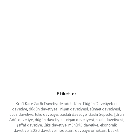
Etiketler
Kraft Kare Zarflı Davetiye Modeli
,
Kare Düğün Davetiyeleri
,
davetiye
,
düğün davetiyesi
,
nişan davetiyesi
,
sünnet davetiyesi
,
ucuz davetiye
,
lüks davetiye
,
baskılı davetiye
,
Baskı Sepette
,
[Ürün
Adı]
,
davetiye
,
düğün davetiyesi
,
nişan davetiyesi
,
nikah davetiyesi
,
şeffaf davetiye
,
lüks davetiye
,
mühürlü davetiye
,
ekonomik
davetiye
,
2026 davetiye modelleri
,
davetiye örnekleri
,
baskılı