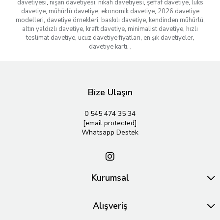
davetiyesi
,
nişan davetiyesi
,
nikah davetiyesi
,
şeffaf davetiye
,
lüks
davetiye
,
mühürlü davetiye
,
ekonomik davetiye
,
2026 davetiye
modelleri
,
davetiye örnekleri
,
baskılı davetiye
,
kendinden mühürlü
,
altın yaldızlı davetiye
,
kraft davetiye
,
minimalist davetiye
,
hızlı
teslimat davetiye
,
ucuz davetiye fiyatları
,
en şık davetiyeler
,
davetiye kartı
,
,
Bize Ulaşın
0 545 474 35 34
[email protected]
Whatsapp Destek
Kurumsal
Alışveriş