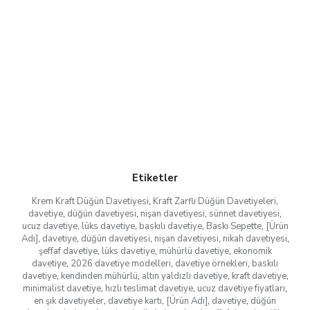
Etiketler
Krem Kraft Düğün Davetiyesi
,
Kraft Zarflı Düğün Davetiyeleri
,
davetiye
,
düğün davetiyesi
,
nişan davetiyesi
,
sünnet davetiyesi
,
ucuz davetiye
,
lüks davetiye
,
baskılı davetiye
,
Baskı Sepette
,
[Ürün
Adı]
,
davetiye
,
düğün davetiyesi
,
nişan davetiyesi
,
nikah davetiyesi
,
şeffaf davetiye
,
lüks davetiye
,
mühürlü davetiye
,
ekonomik
davetiye
,
2026 davetiye modelleri
,
davetiye örnekleri
,
baskılı
davetiye
,
kendinden mühürlü
,
altın yaldızlı davetiye
,
kraft davetiye
,
minimalist davetiye
,
hızlı teslimat davetiye
,
ucuz davetiye fiyatları
,
en şık davetiyeler
,
davetiye kartı
,
[Ürün Adı]
,
davetiye
,
düğün