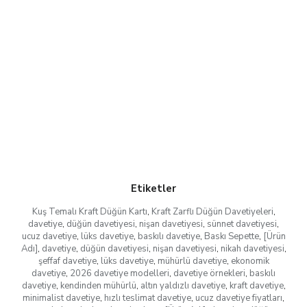
Etiketler
Kuş Temalı Kraft Düğün Kartı
,
Kraft Zarflı Düğün Davetiyeleri
,
davetiye
,
düğün davetiyesi
,
nişan davetiyesi
,
sünnet davetiyesi
,
ucuz davetiye
,
lüks davetiye
,
baskılı davetiye
,
Baskı Sepette
,
[Ürün
Adı]
,
davetiye
,
düğün davetiyesi
,
nişan davetiyesi
,
nikah davetiyesi
,
şeffaf davetiye
,
lüks davetiye
,
mühürlü davetiye
,
ekonomik
davetiye
,
2026 davetiye modelleri
,
davetiye örnekleri
,
baskılı
davetiye
,
kendinden mühürlü
,
altın yaldızlı davetiye
,
kraft davetiye
,
minimalist davetiye
,
hızlı teslimat davetiye
,
ucuz davetiye fiyatları
,