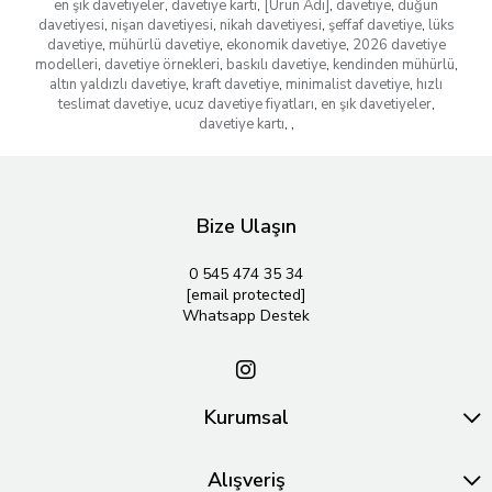
en şık davetiyeler
,
davetiye kartı
,
[Ürün Adı]
,
davetiye
,
düğün
davetiyesi
,
nişan davetiyesi
,
nikah davetiyesi
,
şeffaf davetiye
,
lüks
davetiye
,
mühürlü davetiye
,
ekonomik davetiye
,
2026 davetiye
modelleri
,
davetiye örnekleri
,
baskılı davetiye
,
kendinden mühürlü
,
altın yaldızlı davetiye
,
kraft davetiye
,
minimalist davetiye
,
hızlı
teslimat davetiye
,
ucuz davetiye fiyatları
,
en şık davetiyeler
,
davetiye kartı
,
,
Bize Ulaşın
0 545 474 35 34
[email protected]
Whatsapp Destek
Kurumsal
Alışveriş