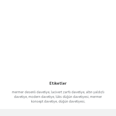
Etiketler
mermer desenli davetiye
,
lacivert zarflı davetiye
,
altın yaldızlı
davetiye
,
modern davetiye
,
lüks düğün davetiyesi
,
mermer
konsept davetiye
,
düğün davetiyesi
,