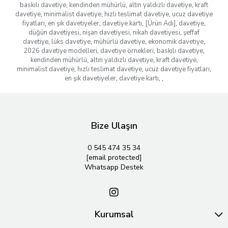
baskılı davetiye
,
kendinden mühürlü
,
altın yaldızlı davetiye
,
kraft
davetiye
,
minimalist davetiye
,
hızlı teslimat davetiye
,
ucuz davetiye
fiyatları
,
en şık davetiyeler
,
davetiye kartı
,
[Ürün Adı]
,
davetiye
,
düğün davetiyesi
,
nişan davetiyesi
,
nikah davetiyesi
,
şeffaf
davetiye
,
lüks davetiye
,
mühürlü davetiye
,
ekonomik davetiye
,
2026 davetiye modelleri
,
davetiye örnekleri
,
baskılı davetiye
,
kendinden mühürlü
,
altın yaldızlı davetiye
,
kraft davetiye
,
minimalist davetiye
,
hızlı teslimat davetiye
,
ucuz davetiye fiyatları
,
en şık davetiyeler
,
davetiye kartı
,
,
Bize Ulaşın
0 545 474 35 34
[email protected]
Whatsapp Destek
Kurumsal