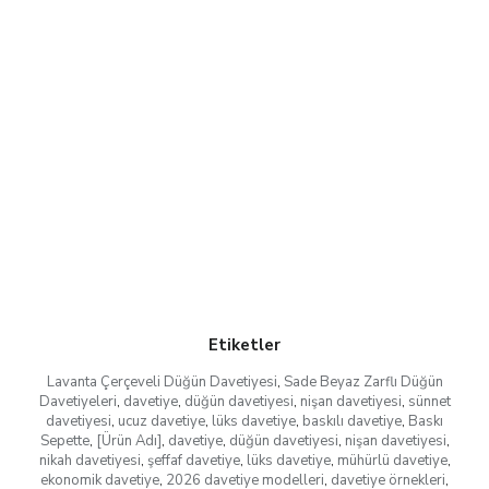
Etiketler
Lavanta Çerçeveli Düğün Davetiyesi
,
Sade Beyaz Zarflı Düğün
Davetiyeleri
,
davetiye
,
düğün davetiyesi
,
nişan davetiyesi
,
sünnet
davetiyesi
,
ucuz davetiye
,
lüks davetiye
,
baskılı davetiye
,
Baskı
Sepette
,
[Ürün Adı]
,
davetiye
,
düğün davetiyesi
,
nişan davetiyesi
,
nikah davetiyesi
,
şeffaf davetiye
,
lüks davetiye
,
mühürlü davetiye
,
ekonomik davetiye
,
2026 davetiye modelleri
,
davetiye örnekleri
,