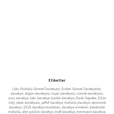
Etiketler
Lüks Püsküllü Sünnet Davetiyesi
,
Erdem Sünnet Davetiyeleri
,
davetiye
,
düğün davetiyesi
,
nişan davetiyesi
,
sünnet davetiyesi
,
ucuz davetiye
,
lüks davetiye
,
baskılı davetiye
,
Baskı Sepette
,
[Ürün
Adı]
,
nikah davetiyesi
,
şeffaf davetiye
,
mühürlü davetiye
,
ekonomik
davetiye
,
2026 davetiye modelleri
,
davetiye örnekleri
,
kendinden
mühürlü
,
altın yaldızlı davetiye
,
kraft davetiye
,
minimalist davetiye
,