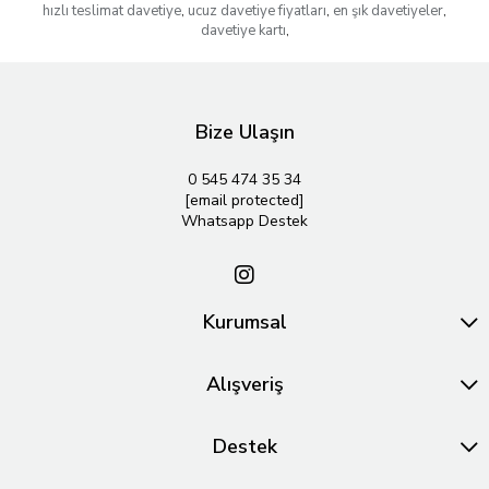
hızlı teslimat davetiye
,
ucuz davetiye fiyatları
,
en şık davetiyeler
,
davetiye kartı
,
Bize Ulaşın
0 545 474 35 34
[email protected]
Whatsapp Destek
Kurumsal
Alışveriş
Destek