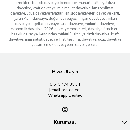
örnekleri
,
baskılı davetiye
,
kendinden mühürlü
,
altın yaldızlı
davetiye
,
kraft davetiye
,
minimalist davetiye
,
hızlı teslimat
davetiye
,
ucuz davetiye fiyatları
,
en şık davetiyeler
,
davetiye kartı
,
[Ürün Adı]
,
davetiye
,
düğün davetiyesi
,
nişan davetiyesi
,
nikah
davetiyesi
,
şeffaf davetiye
,
lüks davetiye
,
mühürlü davetiye
,
ekonomik davetiye
,
2026 davetiye modelleri
,
davetiye örnekleri
,
baskılı davetiye
,
kendinden mühürlü
,
altın yaldızlı davetiye
,
kraft
davetiye
,
minimalist davetiye
,
hızlı teslimat davetiye
,
ucuz davetiye
fiyatları
,
en şık davetiyeler
,
davetiye kartı
,
,
Bize Ulaşın
0 545 474 35 34
[email protected]
Whatsapp Destek
Kurumsal