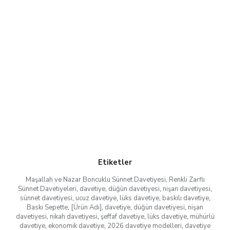
Etiketler
Maşallah ve Nazar Boncuklu Sünnet Davetiyesi
,
Renkli Zarflı
Sünnet Davetiyeleri
,
davetiye
,
düğün davetiyesi
,
nişan davetiyesi
,
sünnet davetiyesi
,
ucuz davetiye
,
lüks davetiye
,
baskılı davetiye
,
Baskı Sepette
,
[Ürün Adı]
,
davetiye
,
düğün davetiyesi
,
nişan
davetiyesi
,
nikah davetiyesi
,
şeffaf davetiye
,
lüks davetiye
,
mühürlü
davetiye
,
ekonomik davetiye
,
2026 davetiye modelleri
,
davetiye