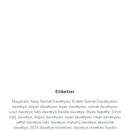
Etiketler
Maşallahlı Yatay Sünnet Davetiyesi
,
Erdem Sünnet Davetiyeleri
,
davetiye
,
düğün davetiyesi
,
nişan davetiyesi
,
sünnet davetiyesi
,
ucuz davetiye
,
lüks davetiye
,
baskılı davetiye
,
Baskı Sepette
,
[Ürün
Adı]
,
davetiye
,
düğün davetiyesi
,
nişan davetiyesi
,
nikah davetiyesi
,
şeffaf davetiye
,
lüks davetiye
,
mühürlü davetiye
,
ekonomik
davetiye
,
2026 davetiye modelleri
,
davetiye örnekleri
,
baskılı