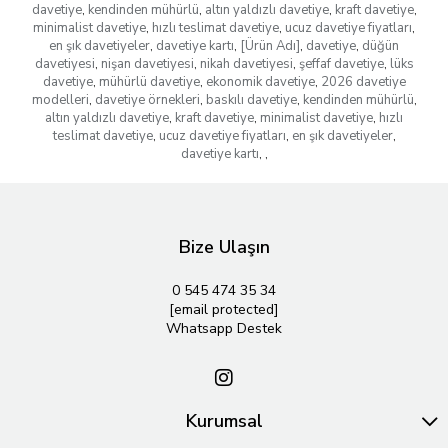
davetiye
,
kendinden mühürlü
,
altın yaldızlı davetiye
,
kraft davetiye
,
minimalist davetiye
,
hızlı teslimat davetiye
,
ucuz davetiye fiyatları
,
en şık davetiyeler
,
davetiye kartı
,
[Ürün Adı]
,
davetiye
,
düğün
davetiyesi
,
nişan davetiyesi
,
nikah davetiyesi
,
şeffaf davetiye
,
lüks
davetiye
,
mühürlü davetiye
,
ekonomik davetiye
,
2026 davetiye
modelleri
,
davetiye örnekleri
,
baskılı davetiye
,
kendinden mühürlü
,
altın yaldızlı davetiye
,
kraft davetiye
,
minimalist davetiye
,
hızlı
teslimat davetiye
,
ucuz davetiye fiyatları
,
en şık davetiyeler
,
davetiye kartı
,
,
Bize Ulaşın
0 545 474 35 34
[email protected]
Whatsapp Destek
Kurumsal