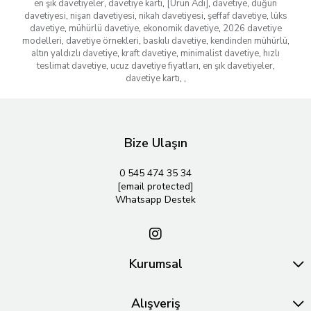
en şık davetiyeler
,
davetiye kartı
,
[Ürün Adı]
,
davetiye
,
düğün
davetiyesi
,
nişan davetiyesi
,
nikah davetiyesi
,
şeffaf davetiye
,
lüks
davetiye
,
mühürlü davetiye
,
ekonomik davetiye
,
2026 davetiye
modelleri
,
davetiye örnekleri
,
baskılı davetiye
,
kendinden mühürlü
,
altın yaldızlı davetiye
,
kraft davetiye
,
minimalist davetiye
,
hızlı
teslimat davetiye
,
ucuz davetiye fiyatları
,
en şık davetiyeler
,
davetiye kartı
,
,
Bize Ulaşın
0 545 474 35 34
[email protected]
Whatsapp Destek
Kurumsal
Alışveriş