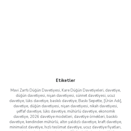
Etiketler
Mavi Zarflı Düğün Davetiyesi
,
Kare Düğün Davetiyeleri
,
davetiye
,
düğün davetiyesi
,
nişan davetiyesi
,
sünnet davetiyesi
,
ucuz
davetiye
,
lüks davetiye
,
baskılı davetiye
,
Baskı Sepette
,
[Ürün Adı]
,
davetiye
,
düğün davetiyesi
,
nişan davetiyesi
,
nikah davetiyesi
,
şeffaf davetiye
,
lüks davetiye
,
mühürlü davetiye
,
ekonomik
davetiye
,
2026 davetiye modelleri
,
davetiye örnekleri
,
baskılı
davetiye
,
kendinden mühürlü
,
altın yaldızlı davetiye
,
kraft davetiye
,
minimalist davetiye
,
hızlı teslimat davetiye
,
ucuz davetiye fiyatları
,