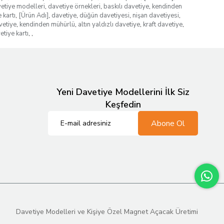
etiye modelleri
,
davetiye örnekleri
,
baskılı davetiye
,
kendinden
 kartı
,
[Ürün Adı]
,
davetiye
,
düğün davetiyesi
,
nişan davetiyesi
,
vetiye
,
kendinden mühürlü
,
altın yaldızlı davetiye
,
kraft davetiye
,
etiye kartı
,
,
Yeni Davetiye Modellerini İlk Siz
Keşfedin
Abone Ol
Davetiye Modelleri ve Kişiye Özel Magnet Açacak Üretimi