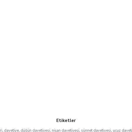
Etiketler
ri
,
davetiye
,
düğün davetiyesi
,
nişan davetiyesi
,
sünnet davetiyesi
,
ucuz davet