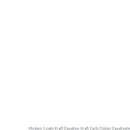
Modern Çiçekli Kraft Davetiye
,
Kraft Zarflı Düğün Davetiyele