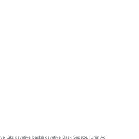
iye
,
lüks davetiye
,
baskılı davetiye
,
Baskı Sepette
,
[Ürün Adı]
,