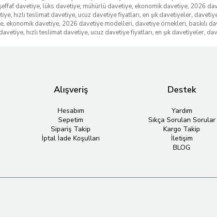
şeffaf davetiye
,
lüks davetiye
,
mühürlü davetiye
,
ekonomik davetiye
,
2026 dav
tiye
,
hızlı teslimat davetiye
,
ucuz davetiye fiyatları
,
en şık davetiyeler
,
davetiye
ye
,
ekonomik davetiye
,
2026 davetiye modelleri
,
davetiye örnekleri
,
baskılı da
davetiye
,
hızlı teslimat davetiye
,
ucuz davetiye fiyatları
,
en şık davetiyeler
,
dav
Alışveriş
Destek
Hesabım
Yardım
Sepetim
Sıkça Sorulan Sorular
Sipariş Takip
Kargo Takip
İptal İade Koşulları
İletişim
BLOG