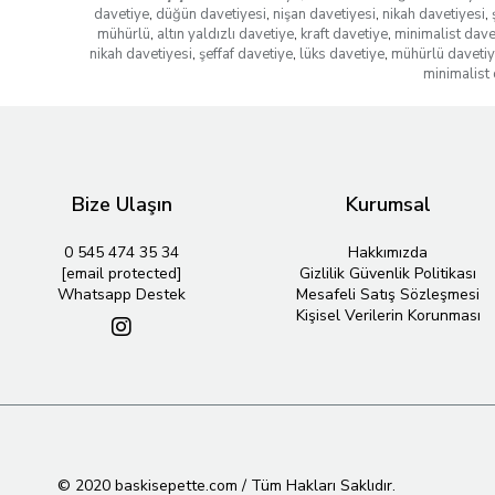
davetiye
,
düğün davetiyesi
,
nişan davetiyesi
,
nikah davetiyesi
,
mühürlü
,
altın yaldızlı davetiye
,
kraft davetiye
,
minimalist dave
nikah davetiyesi
,
şeffaf davetiye
,
lüks davetiye
,
mühürlü daveti
minimalist 
Bize Ulaşın
Kurumsal
0 545 474 35 34
Hakkımızda
[email protected]
Gizlilik Güvenlik Politikası
Whatsapp Destek
Mesafeli Satış Sözleşmesi
Kişisel Verilerin Korunması
© 2020 baskisepette.com / Tüm Hakları Saklıdır.