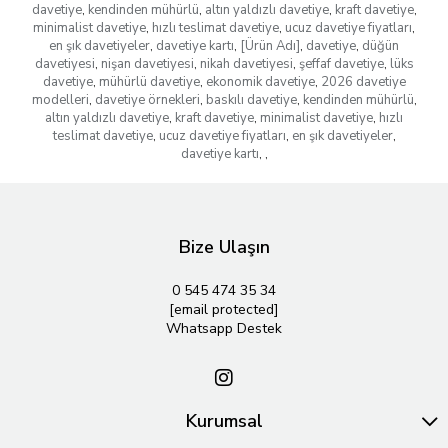
davetiye
,
kendinden mühürlü
,
altın yaldızlı davetiye
,
kraft davetiye
,
minimalist davetiye
,
hızlı teslimat davetiye
,
ucuz davetiye fiyatları
,
en şık davetiyeler
,
davetiye kartı
,
[Ürün Adı]
,
davetiye
,
düğün
davetiyesi
,
nişan davetiyesi
,
nikah davetiyesi
,
şeffaf davetiye
,
lüks
davetiye
,
mühürlü davetiye
,
ekonomik davetiye
,
2026 davetiye
modelleri
,
davetiye örnekleri
,
baskılı davetiye
,
kendinden mühürlü
,
altın yaldızlı davetiye
,
kraft davetiye
,
minimalist davetiye
,
hızlı
teslimat davetiye
,
ucuz davetiye fiyatları
,
en şık davetiyeler
,
davetiye kartı
,
,
Bize Ulaşın
0 545 474 35 34
[email protected]
Whatsapp Destek
Kurumsal