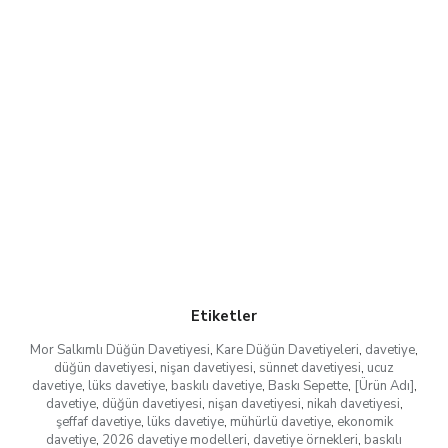
Etiketler
Mor Salkımlı Düğün Davetiyesi
,
Kare Düğün Davetiyeleri
,
davetiye
,
düğün davetiyesi
,
nişan davetiyesi
,
sünnet davetiyesi
,
ucuz
davetiye
,
lüks davetiye
,
baskılı davetiye
,
Baskı Sepette
,
[Ürün Adı]
,
davetiye
,
düğün davetiyesi
,
nişan davetiyesi
,
nikah davetiyesi
,
şeffaf davetiye
,
lüks davetiye
,
mühürlü davetiye
,
ekonomik
davetiye
,
2026 davetiye modelleri
,
davetiye örnekleri
,
baskılı