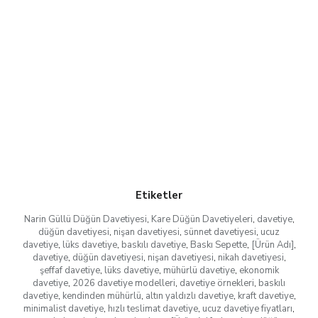
Etiketler
Narin Güllü Düğün Davetiyesi
,
Kare Düğün Davetiyeleri
,
davetiye
,
düğün davetiyesi
,
nişan davetiyesi
,
sünnet davetiyesi
,
ucuz
davetiye
,
lüks davetiye
,
baskılı davetiye
,
Baskı Sepette
,
[Ürün Adı]
,
davetiye
,
düğün davetiyesi
,
nişan davetiyesi
,
nikah davetiyesi
,
şeffaf davetiye
,
lüks davetiye
,
mühürlü davetiye
,
ekonomik
davetiye
,
2026 davetiye modelleri
,
davetiye örnekleri
,
baskılı
davetiye
,
kendinden mühürlü
,
altın yaldızlı davetiye
,
kraft davetiye
,
minimalist davetiye
,
hızlı teslimat davetiye
,
ucuz davetiye fiyatları
,