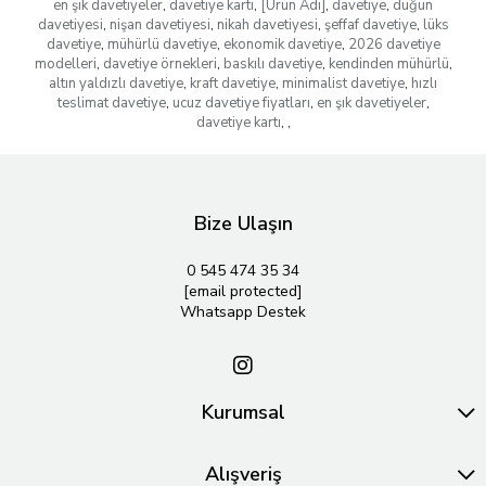
en şık davetiyeler
,
davetiye kartı
,
[Ürün Adı]
,
davetiye
,
düğün
davetiyesi
,
nişan davetiyesi
,
nikah davetiyesi
,
şeffaf davetiye
,
lüks
davetiye
,
mühürlü davetiye
,
ekonomik davetiye
,
2026 davetiye
modelleri
,
davetiye örnekleri
,
baskılı davetiye
,
kendinden mühürlü
,
altın yaldızlı davetiye
,
kraft davetiye
,
minimalist davetiye
,
hızlı
teslimat davetiye
,
ucuz davetiye fiyatları
,
en şık davetiyeler
,
davetiye kartı
,
,
Bize Ulaşın
0 545 474 35 34
[email protected]
Whatsapp Destek
Kurumsal
Alışveriş