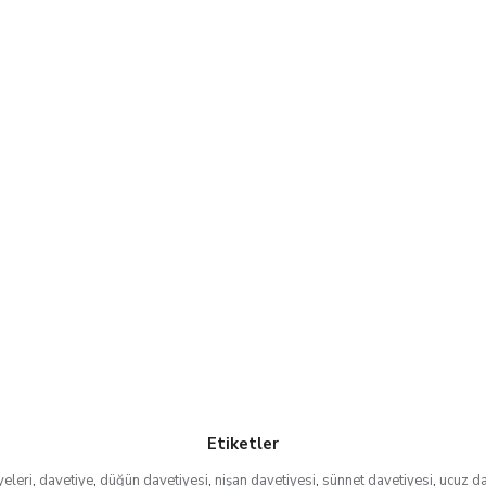
Etiketler
eleri
,
davetiye
,
düğün davetiyesi
,
nişan davetiyesi
,
sünnet davetiyesi
,
ucuz d