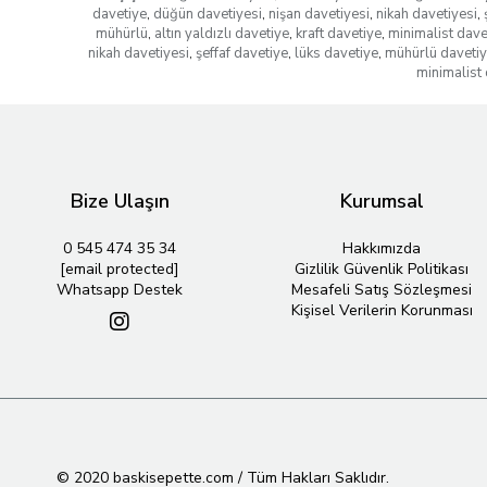
davetiye
,
düğün davetiyesi
,
nişan davetiyesi
,
nikah davetiyesi
,
mühürlü
,
altın yaldızlı davetiye
,
kraft davetiye
,
minimalist dave
nikah davetiyesi
,
şeffaf davetiye
,
lüks davetiye
,
mühürlü daveti
minimalist 
Bize Ulaşın
Kurumsal
0 545 474 35 34
Hakkımızda
[email protected]
Gizlilik Güvenlik Politikası
Whatsapp Destek
Mesafeli Satış Sözleşmesi
Kişisel Verilerin Korunması
© 2020 baskisepette.com / Tüm Hakları Saklıdır.