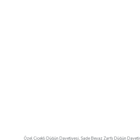
Özel Çiçekli Düğün Davetiyesi
,
Sade Beyaz Zarflı Düğün Davetiy