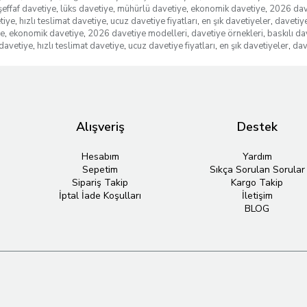
şeffaf davetiye
,
lüks davetiye
,
mühürlü davetiye
,
ekonomik davetiye
,
2026 dav
tiye
,
hızlı teslimat davetiye
,
ucuz davetiye fiyatları
,
en şık davetiyeler
,
davetiye
ye
,
ekonomik davetiye
,
2026 davetiye modelleri
,
davetiye örnekleri
,
baskılı da
davetiye
,
hızlı teslimat davetiye
,
ucuz davetiye fiyatları
,
en şık davetiyeler
,
dav
Alışveriş
Destek
Hesabım
Yardım
Sepetim
Sıkça Sorulan Sorular
Sipariş Takip
Kargo Takip
İptal İade Koşulları
İletişim
BLOG