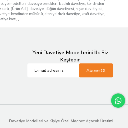
etiye modelleri
,
davetiye örnekleri
,
baskılı davetiye
,
kendinden
 kartı
,
[Ürün Adı]
,
davetiye
,
düğün davetiyesi
,
nişan davetiyesi
,
vetiye
,
kendinden mühürlü
,
altın yaldızlı davetiye
,
kraft davetiye
,
etiye kartı
,
,
Yeni Davetiye Modellerini İlk Siz
Keşfedin
Abone Ol
Davetiye Modelleri ve Kişiye Özel Magnet Açacak Üretimi