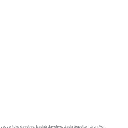
avetiye
,
lüks davetiye
,
baskılı davetiye
,
Baskı Sepette
,
[Ürün Adı]
,