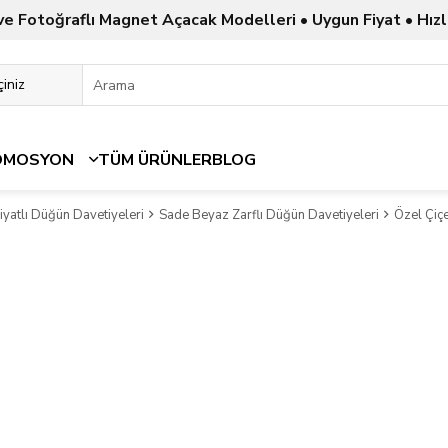
ve Fotoğraflı Magnet Açacak Modelleri • Uygun Fiyat • Hızl
OMOSYON
TÜM ÜRÜNLER
BLOG
yatlı Düğün Davetiyeleri
Sade Beyaz Zarflı Düğün Davetiyeleri
Özel Çiç