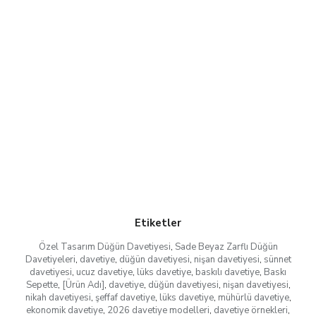
Etiketler
Özel Tasarım Düğün Davetiyesi
,
Sade Beyaz Zarflı Düğün
Davetiyeleri
,
davetiye
,
düğün davetiyesi
,
nişan davetiyesi
,
sünnet
davetiyesi
,
ucuz davetiye
,
lüks davetiye
,
baskılı davetiye
,
Baskı
Sepette
,
[Ürün Adı]
,
davetiye
,
düğün davetiyesi
,
nişan davetiyesi
,
nikah davetiyesi
,
şeffaf davetiye
,
lüks davetiye
,
mühürlü davetiye
,
ekonomik davetiye
,
2026 davetiye modelleri
,
davetiye örnekleri
,