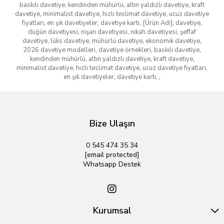
baskılı davetiye
,
kendinden mühürlü
,
altın yaldızlı davetiye
,
kraft
davetiye
,
minimalist davetiye
,
hızlı teslimat davetiye
,
ucuz davetiye
fiyatları
,
en şık davetiyeler
,
davetiye kartı
,
[Ürün Adı]
,
davetiye
,
düğün davetiyesi
,
nişan davetiyesi
,
nikah davetiyesi
,
şeffaf
davetiye
,
lüks davetiye
,
mühürlü davetiye
,
ekonomik davetiye
,
2026 davetiye modelleri
,
davetiye örnekleri
,
baskılı davetiye
,
kendinden mühürlü
,
altın yaldızlı davetiye
,
kraft davetiye
,
minimalist davetiye
,
hızlı teslimat davetiye
,
ucuz davetiye fiyatları
,
en şık davetiyeler
,
davetiye kartı
,
,
Bize Ulaşın
0 545 474 35 34
[email protected]
Whatsapp Destek
Kurumsal