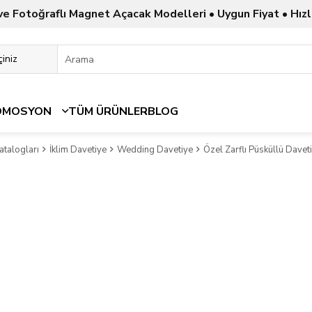
ve Fotoğraflı Magnet Açacak Modelleri • Uygun Fiyat • Hızl
OMOSYON
TÜM ÜRÜNLER
BLOG
atalogları
İklim Davetiye
Wedding Davetiye
Özel Zarflı Püsküllü Davet