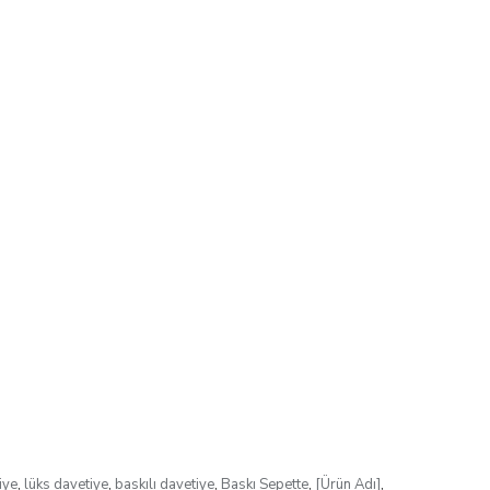
iye
,
lüks davetiye
,
baskılı davetiye
,
Baskı Sepette
,
[Ürün Adı]
,