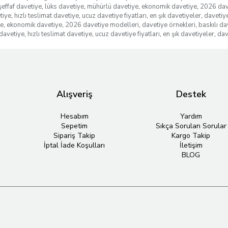
şeffaf davetiye
,
lüks davetiye
,
mühürlü davetiye
,
ekonomik davetiye
,
2026 dav
tiye
,
hızlı teslimat davetiye
,
ucuz davetiye fiyatları
,
en şık davetiyeler
,
davetiye
ye
,
ekonomik davetiye
,
2026 davetiye modelleri
,
davetiye örnekleri
,
baskılı da
davetiye
,
hızlı teslimat davetiye
,
ucuz davetiye fiyatları
,
en şık davetiyeler
,
dav
Alışveriş
Destek
Hesabım
Yardım
Sepetim
Sıkça Sorulan Sorular
Sipariş Takip
Kargo Takip
İptal İade Koşulları
İletişim
BLOG