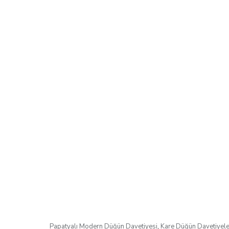
Papatyalı Modern Düğün Davetiyesi
,
Kare Düğün Davetiyele