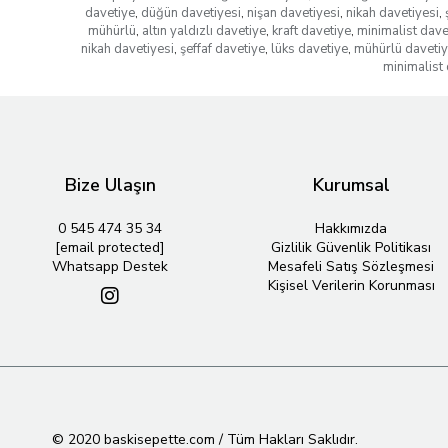
davetiye
,
düğün davetiyesi
,
nişan davetiyesi
,
nikah davetiyesi
,
mühürlü
,
altın yaldızlı davetiye
,
kraft davetiye
,
minimalist dave
nikah davetiyesi
,
şeffaf davetiye
,
lüks davetiye
,
mühürlü daveti
minimalist 
Bize Ulaşın
Kurumsal
0 545 474 35 34
Hakkımızda
[email protected]
Gizlilik Güvenlik Politikası
Whatsapp Destek
Mesafeli Satış Sözleşmesi
Kişisel Verilerin Korunması
© 2020 baskisepette.com / Tüm Hakları Saklıdır.