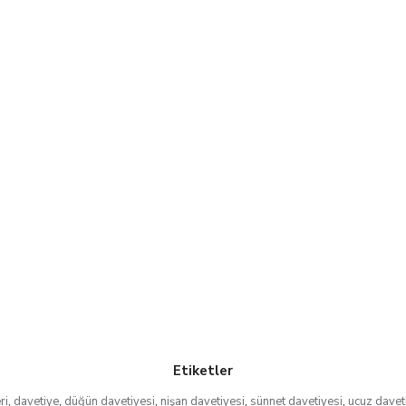
Etiketler
ri
,
davetiye
,
düğün davetiyesi
,
nişan davetiyesi
,
sünnet davetiyesi
,
ucuz davet