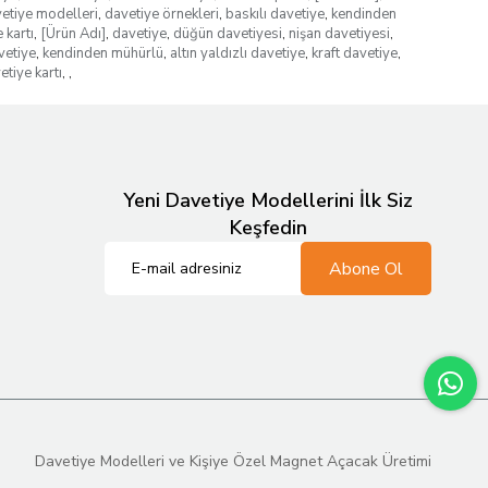
etiye modelleri
,
davetiye örnekleri
,
baskılı davetiye
,
kendinden
 kartı
,
[Ürün Adı]
,
davetiye
,
düğün davetiyesi
,
nişan davetiyesi
,
vetiye
,
kendinden mühürlü
,
altın yaldızlı davetiye
,
kraft davetiye
,
etiye kartı
,
,
Yeni Davetiye Modellerini İlk Siz
Keşfedin
Abone Ol
Davetiye Modelleri ve Kişiye Özel Magnet Açacak Üretimi