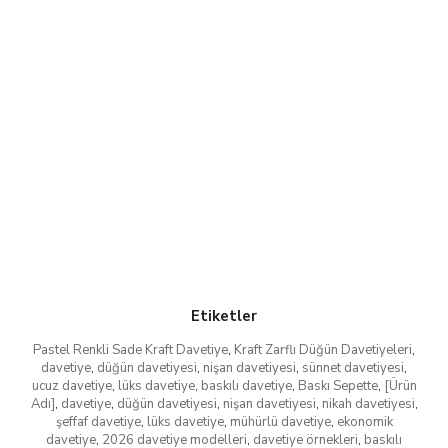
Etiketler
Pastel Renkli Sade Kraft Davetiye
,
Kraft Zarflı Düğün Davetiyeleri
,
davetiye
,
düğün davetiyesi
,
nişan davetiyesi
,
sünnet davetiyesi
,
ucuz davetiye
,
lüks davetiye
,
baskılı davetiye
,
Baskı Sepette
,
[Ürün
Adı]
,
davetiye
,
düğün davetiyesi
,
nişan davetiyesi
,
nikah davetiyesi
,
şeffaf davetiye
,
lüks davetiye
,
mühürlü davetiye
,
ekonomik
davetiye
,
2026 davetiye modelleri
,
davetiye örnekleri
,
baskılı