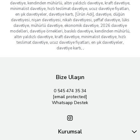
davetiye
,
kendinden mühürlü
,
altın yaldızlı davetiye
,
kraft davetiye
,
minimalist davetiye
,
hızlı teslimat davetiye
,
ucuz davetiye fiyatları
,
en şık davetiyeler
,
davetiye kartı
,
[Ürün Adı]
,
davetiye
,
düğün
davetiyesi
,
nişan davetiyesi
,
nikah davetiyesi
,
şeffaf davetiye
,
lüks
davetiye
,
mühürlü davetiye
,
ekonomik davetiye
,
2026 davetiye
modelleri
,
davetiye örnekleri
,
baskılı davetiye
,
kendinden mühürlü
,
altın yaldızlı davetiye
,
kraft davetiye
,
minimalist davetiye
,
hızlı
teslimat davetiye
,
ucuz davetiye fiyatları
,
en şık davetiyeler
,
davetiye kartı
,
,
Bize Ulaşın
0 545 474 35 34
[email protected]
Whatsapp Destek
Kurumsal