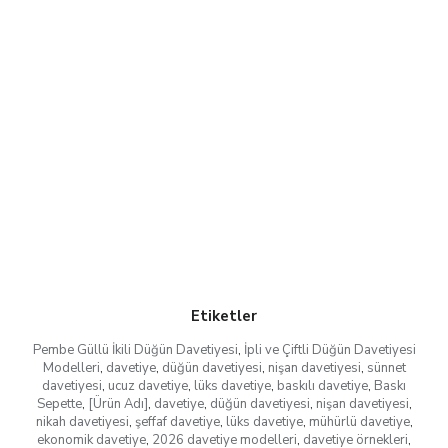
Etiketler
Pembe Güllü İkili Düğün Davetiyesi
,
İpli ve Çiftli Düğün Davetiyesi
Modelleri
,
davetiye
,
düğün davetiyesi
,
nişan davetiyesi
,
sünnet
davetiyesi
,
ucuz davetiye
,
lüks davetiye
,
baskılı davetiye
,
Baskı
Sepette
,
[Ürün Adı]
,
davetiye
,
düğün davetiyesi
,
nişan davetiyesi
,
nikah davetiyesi
,
şeffaf davetiye
,
lüks davetiye
,
mühürlü davetiye
,
ekonomik davetiye
,
2026 davetiye modelleri
,
davetiye örnekleri
,