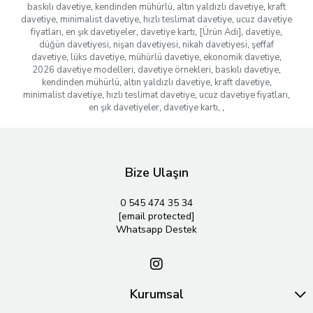
baskılı davetiye
,
kendinden mühürlü
,
altın yaldızlı davetiye
,
kraft
davetiye
,
minimalist davetiye
,
hızlı teslimat davetiye
,
ucuz davetiye
fiyatları
,
en şık davetiyeler
,
davetiye kartı
,
[Ürün Adı]
,
davetiye
,
düğün davetiyesi
,
nişan davetiyesi
,
nikah davetiyesi
,
şeffaf
davetiye
,
lüks davetiye
,
mühürlü davetiye
,
ekonomik davetiye
,
2026 davetiye modelleri
,
davetiye örnekleri
,
baskılı davetiye
,
kendinden mühürlü
,
altın yaldızlı davetiye
,
kraft davetiye
,
minimalist davetiye
,
hızlı teslimat davetiye
,
ucuz davetiye fiyatları
,
en şık davetiyeler
,
davetiye kartı
,
,
Bize Ulaşın
0 545 474 35 34
[email protected]
Whatsapp Destek
Kurumsal