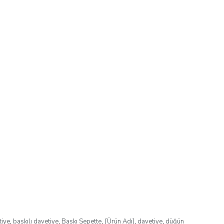
tiye
,
baskılı davetiye
,
Baskı Sepette
,
[Ürün Adı]
,
davetiye
,
düğün