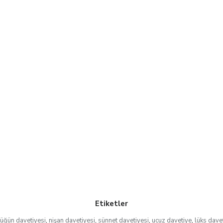
Etiketler
üğün davetiyesi
,
nişan davetiyesi
,
sünnet davetiyesi
,
ucuz davetiye
,
lüks dave