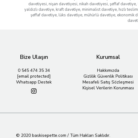
davetiyesi
,
nişan davetiyesi
,
nikah davetiyesi
,
şeffaf davetiye
,
yaldızlı davetiye
,
kraft davetiye
,
minimalist davetiye
,
hızlı tesli
şeffaf davetiye
,
lüks davetiye
,
mühürlü davetiye
,
ekonomik d
davet
Bize Ulaşın
Kurumsal
0 545 474 35 34
Hakkımızda
[email protected]
Gizlilik Güvenlik Politikası
Whatsapp Destek
Mesafeli Satış Sözleşmesi
Kişisel Verilerin Korunması
© 2020 baskisepette.com / Tüm Hakları Saklıdır.