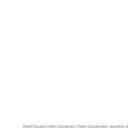
Renki Desenli Hatim Davetiyesi
,
Hatim Davetiyeleri
,
davetiye
,
d