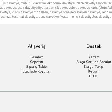
lüks davetiye
,
mühürlü davetiye
,
ekonomik davetiye
,
2026 davetiye modeller
mat davetiye
,
ucuz davetiye fiyatları
,
en şık davetiyeler
,
davetiye kartı
,
[Ürün Adı
avetiye
,
2026 davetiye modelleri
,
davetiye örnekleri
,
baskılı davetiye
,
kendin
iye
,
hızlı teslimat davetiye
,
ucuz davetiye fiyatları
,
en şık davetiyeler
,
davetiye 
Alışveriş
Destek
Hesabım
Yardım
Sepetim
Sıkça Sorulan Sorular
Sipariş Takip
Kargo Takip
İptal İade Koşulları
İletişim
BLOG