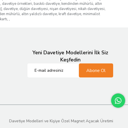
i
,
davetiye örnekleri
,
baskılı davetiye
,
kendinden mühürlü
,
altın
]
,
davetiye
,
düğün davetiyesi
,
nişan davetiyesi
,
nikah davetiyesi
,
den mühürlü
,
altın yaldızlı davetiye
,
kraft davetiye
,
minimalist
kartı
,
,
Yeni Davetiye Modellerini İlk Siz
Keşfedin
Abone Ol
Davetiye Modelleri ve Kişiye Özel Magnet Açacak Üretimi