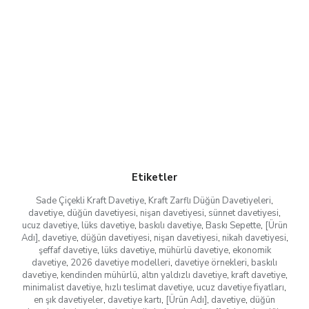
Etiketler
Sade Çiçekli Kraft Davetiye
,
Kraft Zarflı Düğün Davetiyeleri
,
davetiye
,
düğün davetiyesi
,
nişan davetiyesi
,
sünnet davetiyesi
,
ucuz davetiye
,
lüks davetiye
,
baskılı davetiye
,
Baskı Sepette
,
[Ürün
Adı]
,
davetiye
,
düğün davetiyesi
,
nişan davetiyesi
,
nikah davetiyesi
,
şeffaf davetiye
,
lüks davetiye
,
mühürlü davetiye
,
ekonomik
davetiye
,
2026 davetiye modelleri
,
davetiye örnekleri
,
baskılı
davetiye
,
kendinden mühürlü
,
altın yaldızlı davetiye
,
kraft davetiye
,
minimalist davetiye
,
hızlı teslimat davetiye
,
ucuz davetiye fiyatları
,
en şık davetiyeler
,
davetiye kartı
,
[Ürün Adı]
,
davetiye
,
düğün