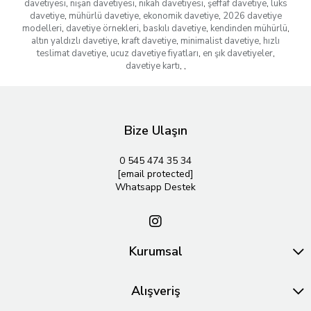
davetiyesi
,
nişan davetiyesi
,
nikah davetiyesi
,
şeffaf davetiye
,
lüks
davetiye
,
mühürlü davetiye
,
ekonomik davetiye
,
2026 davetiye
modelleri
,
davetiye örnekleri
,
baskılı davetiye
,
kendinden mühürlü
,
altın yaldızlı davetiye
,
kraft davetiye
,
minimalist davetiye
,
hızlı
teslimat davetiye
,
ucuz davetiye fiyatları
,
en şık davetiyeler
,
davetiye kartı
,
,
Bize Ulaşın
0 545 474 35 34
[email protected]
Whatsapp Destek
Kurumsal
Alışveriş