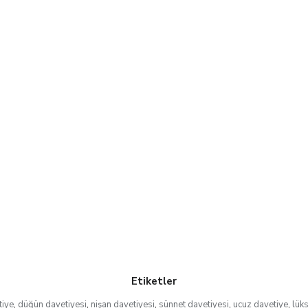
Etiketler
tiye
,
düğün davetiyesi
,
nişan davetiyesi
,
sünnet davetiyesi
,
ucuz davetiye
,
lük