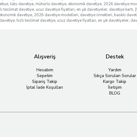
etiye
,
lüks davetiye
,
mühürlü davetiye
,
ekonomik davetiye
,
2026 davetiye mod
zlı teslimat davetiye
,
ucuz davetiye fiyatları
,
en şık davetiyeler
,
davetiye kartı
,
[
ekonomik davetiye
,
2026 davetiye modelleri
,
davetiye örnekleri
,
baskılı davet
davetiye
,
hızlı teslimat davetiye
,
ucuz davetiye fiyatları
,
en şık davetiyeler
,
dav
Alışveriş
Destek
Hesabım
Yardım
Sepetim
Sıkça Sorulan Sorular
Sipariş Takip
Kargo Takip
İptal İade Koşulları
İletişim
BLOG