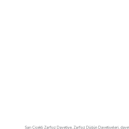
Sarı Çiçekli Zarfsız Davetiye
,
Zarfsız Düğün Davetiyeleri
,
dave