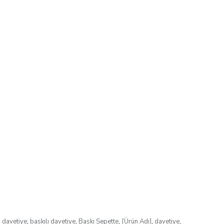
s davetiye
,
baskılı davetiye
,
Baskı Sepette
,
[Ürün Adı]
,
davetiye
,