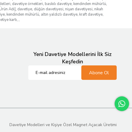
elleri
,
davetiye örnekleri
,
baskılı davetiye
,
kendinden mühürlü
,
Ürün Adı]
,
davetiye
,
düğün davetiyesi
,
nişan davetiyesi
,
nikah
iye
,
kendinden mühürlü
,
altın yaldızlı davetiye
,
kraft davetiye
,
etiye kartı
,
,
Yeni Davetiye Modellerini İlk Siz
Keşfedin
Abone Ol
Davetiye Modelleri ve Kişiye Özel Magnet Açacak Üretimi