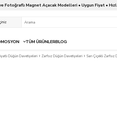
ve Fotoğraflı Magnet Açacak Modelleri • Uygun Fiyat • Hızl
OMOSYON
TÜM ÜRÜNLER
BLOG
yatlı Düğün Davetiyeleri
Zarfsız Düğün Davetiyeleri
Sarı Çiçekli Zarfsız