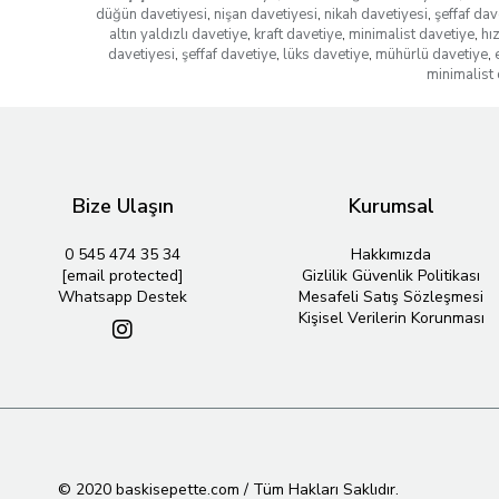
düğün davetiyesi
,
nişan davetiyesi
,
nikah davetiyesi
,
şeffaf dav
altın yaldızlı davetiye
,
kraft davetiye
,
minimalist davetiye
,
hı
davetiyesi
,
şeffaf davetiye
,
lüks davetiye
,
mühürlü davetiye
,
minimalist 
Bize Ulaşın
Kurumsal
0 545 474 35 34
Hakkımızda
[email protected]
Gizlilik Güvenlik Politikası
Whatsapp Destek
Mesafeli Satış Sözleşmesi
Kişisel Verilerin Korunması
© 2020 baskisepette.com / Tüm Hakları Saklıdır.