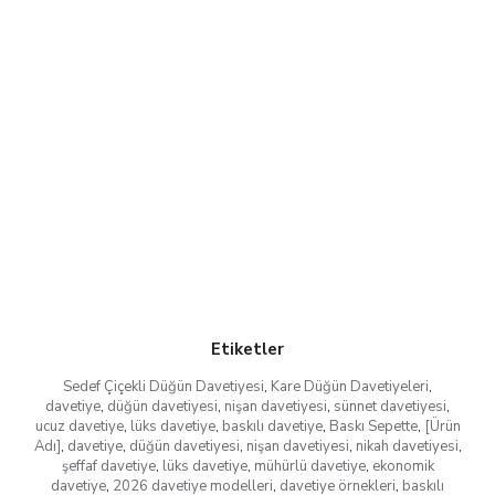
Etiketler
Sedef Çiçekli Düğün Davetiyesi
,
Kare Düğün Davetiyeleri
,
davetiye
,
düğün davetiyesi
,
nişan davetiyesi
,
sünnet davetiyesi
,
ucuz davetiye
,
lüks davetiye
,
baskılı davetiye
,
Baskı Sepette
,
[Ürün
Adı]
,
davetiye
,
düğün davetiyesi
,
nişan davetiyesi
,
nikah davetiyesi
,
şeffaf davetiye
,
lüks davetiye
,
mühürlü davetiye
,
ekonomik
davetiye
,
2026 davetiye modelleri
,
davetiye örnekleri
,
baskılı