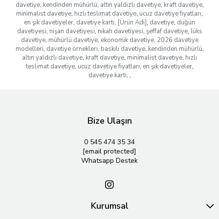
davetiye
,
kendinden mühürlü
,
altın yaldızlı davetiye
,
kraft davetiye
,
minimalist davetiye
,
hızlı teslimat davetiye
,
ucuz davetiye fiyatları
,
en şık davetiyeler
,
davetiye kartı
,
[Ürün Adı]
,
davetiye
,
düğün
davetiyesi
,
nişan davetiyesi
,
nikah davetiyesi
,
şeffaf davetiye
,
lüks
davetiye
,
mühürlü davetiye
,
ekonomik davetiye
,
2026 davetiye
modelleri
,
davetiye örnekleri
,
baskılı davetiye
,
kendinden mühürlü
,
altın yaldızlı davetiye
,
kraft davetiye
,
minimalist davetiye
,
hızlı
teslimat davetiye
,
ucuz davetiye fiyatları
,
en şık davetiyeler
,
davetiye kartı
,
,
Bize Ulaşın
0 545 474 35 34
[email protected]
Whatsapp Destek
Kurumsal