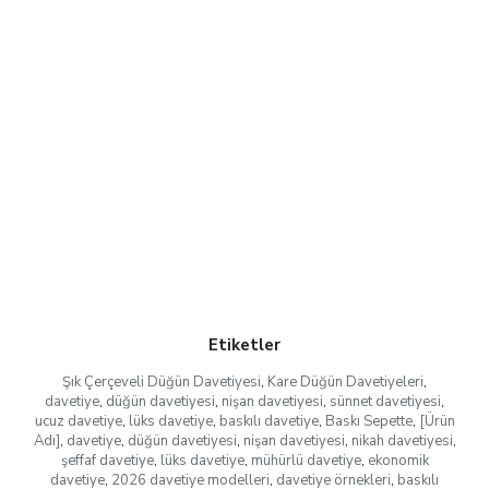
Etiketler
Şık Çerçeveli Düğün Davetiyesi
,
Kare Düğün Davetiyeleri
,
davetiye
,
düğün davetiyesi
,
nişan davetiyesi
,
sünnet davetiyesi
,
ucuz davetiye
,
lüks davetiye
,
baskılı davetiye
,
Baskı Sepette
,
[Ürün
Adı]
,
davetiye
,
düğün davetiyesi
,
nişan davetiyesi
,
nikah davetiyesi
,
şeffaf davetiye
,
lüks davetiye
,
mühürlü davetiye
,
ekonomik
davetiye
,
2026 davetiye modelleri
,
davetiye örnekleri
,
baskılı