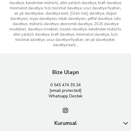
davetiye
,
kendinden mühürlü
,
altın yaldızlı davetiye
,
kraft davetiye
,
minimalist davetiye
,
hızlı teslimat davetiye
,
ucuz davetiye fiyatları
,
en şık davetiyeler
,
davetiye kartı
,
[Ürün Adı]
,
davetiye
,
düğün
davetiyesi
,
nişan davetiyesi
,
nikah davetiyesi
,
şeffaf davetiye
,
lüks
davetiye
,
mühürlü davetiye
,
ekonomik davetiye
,
2026 davetiye
modelleri
,
davetiye örnekleri
,
baskılı davetiye
,
kendinden mühürlü
,
altın yaldızlı davetiye
,
kraft davetiye
,
minimalist davetiye
,
hızlı
teslimat davetiye
,
ucuz davetiye fiyatları
,
en şık davetiyeler
,
davetiye kartı
,
,
Bize Ulaşın
0 545 474 35 34
[email protected]
Whatsapp Destek
Kurumsal