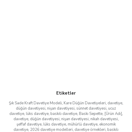
Etiketler
Şık Sade Kraft Davetiye Modeli
,
Kare Düğün Davetiyeleri
,
davetiye
,
düğün davetiyesi
,
nişan davetiyesi
,
sünnet davetiyesi
,
ucuz
davetiye
,
lüks davetiye
,
baskılı davetiye
,
Baskı Sepette
,
[Ürün Adı]
,
davetiye
,
düğün davetiyesi
,
nişan davetiyesi
,
nikah davetiyesi
,
şeffaf davetiye
,
lüks davetiye
,
mühürlü davetiye
,
ekonomik
davetiye
,
2026 davetiye modelleri
,
davetiye örnekleri
,
baskılı