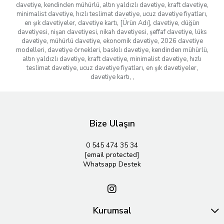
davetiye
,
kendinden mühürlü
,
altın yaldızlı davetiye
,
kraft davetiye
,
minimalist davetiye
,
hızlı teslimat davetiye
,
ucuz davetiye fiyatları
,
en şık davetiyeler
,
davetiye kartı
,
[Ürün Adı]
,
davetiye
,
düğün
davetiyesi
,
nişan davetiyesi
,
nikah davetiyesi
,
şeffaf davetiye
,
lüks
davetiye
,
mühürlü davetiye
,
ekonomik davetiye
,
2026 davetiye
modelleri
,
davetiye örnekleri
,
baskılı davetiye
,
kendinden mühürlü
,
altın yaldızlı davetiye
,
kraft davetiye
,
minimalist davetiye
,
hızlı
teslimat davetiye
,
ucuz davetiye fiyatları
,
en şık davetiyeler
,
davetiye kartı
,
,
Bize Ulaşın
0 545 474 35 34
[email protected]
Whatsapp Destek
Kurumsal