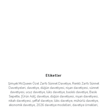
Etiketler
Şimşek McQueen Özel Zarflı Sünnet Davetiye
,
Renkli Zarflı Sünnet
Davetiyeleri
,
davetiye
,
düğün davetiyesi
,
nişan davetiyesi
,
sünnet
davetiyesi
,
ucuz davetiye
,
lüks davetiye
,
baskılı davetiye
,
Baskı
Sepette
,
[Ürün Adı]
,
davetiye
,
düğün davetiyesi
,
nişan davetiyesi
,
nikah davetiyesi
,
şeffaf davetiye
,
lüks davetiye
,
mühürlü davetiye
,
ekonomik davetiye
,
2026 davetiye modelleri
,
davetiye örnekleri
,