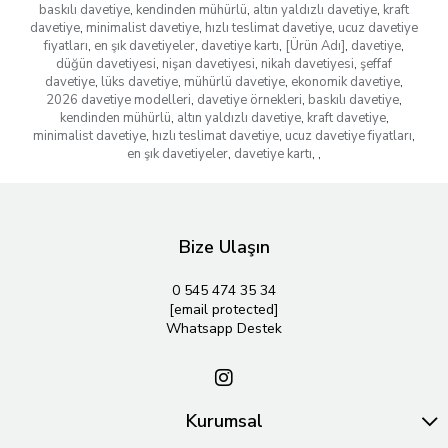
baskılı davetiye
,
kendinden mühürlü
,
altın yaldızlı davetiye
,
kraft
davetiye
,
minimalist davetiye
,
hızlı teslimat davetiye
,
ucuz davetiye
fiyatları
,
en şık davetiyeler
,
davetiye kartı
,
[Ürün Adı]
,
davetiye
,
düğün davetiyesi
,
nişan davetiyesi
,
nikah davetiyesi
,
şeffaf
davetiye
,
lüks davetiye
,
mühürlü davetiye
,
ekonomik davetiye
,
2026 davetiye modelleri
,
davetiye örnekleri
,
baskılı davetiye
,
kendinden mühürlü
,
altın yaldızlı davetiye
,
kraft davetiye
,
minimalist davetiye
,
hızlı teslimat davetiye
,
ucuz davetiye fiyatları
,
en şık davetiyeler
,
davetiye kartı
,
,
Bize Ulaşın
0 545 474 35 34
[email protected]
Whatsapp Destek
Kurumsal