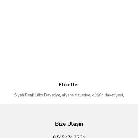
Etiketler
Siyah Renk Lüks Davetiye
,
alyans davetiye
,
düğün davetiyesi
,
Bize Ulaşın
0 545 474 35 34