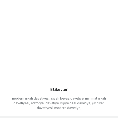
Etiketler
modern nikah davetiyesi
,
siyah beyaz davetiye
,
minimal nikah
davetiyesi
,
editoryal davetiye
,
kişiye özel davetiye
,
şık nikah
davetiyesi
,
modern davetiye
,