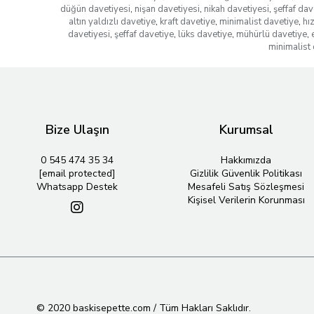
düğün davetiyesi
,
nişan davetiyesi
,
nikah davetiyesi
,
şeffaf dav
altın yaldızlı davetiye
,
kraft davetiye
,
minimalist davetiye
,
hı
davetiyesi
,
şeffaf davetiye
,
lüks davetiye
,
mühürlü davetiye
,
minimalist 
Bize Ulaşın
Kurumsal
0 545 474 35 34
Hakkımızda
[email protected]
Gizlilik Güvenlik Politikası
Whatsapp Destek
Mesafeli Satış Sözleşmesi
Kişisel Verilerin Korunması
© 2020 baskisepette.com / Tüm Hakları Saklıdır.