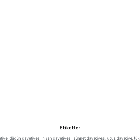
Etiketler
tiye
,
düğün davetiyesi
,
nişan davetiyesi
,
sünnet davetiyesi
,
ucuz davetiye
,
lük