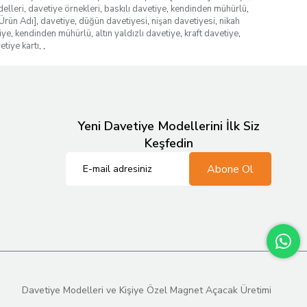
elleri
,
davetiye örnekleri
,
baskılı davetiye
,
kendinden mühürlü
,
Ürün Adı]
,
davetiye
,
düğün davetiyesi
,
nişan davetiyesi
,
nikah
iye
,
kendinden mühürlü
,
altın yaldızlı davetiye
,
kraft davetiye
,
etiye kartı
,
,
Yeni Davetiye Modellerini İlk Siz
Keşfedin
Abone Ol
Davetiye Modelleri ve Kişiye Özel Magnet Açacak Üretimi