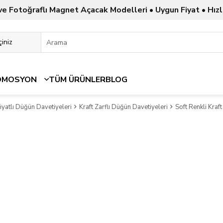
ve Fotoğraflı Magnet Açacak Modelleri • Uygun Fiyat • Hızl
OMOSYON
TÜM ÜRÜNLER
BLOG
yatlı Düğün Davetiyeleri
Kraft Zarflı Düğün Davetiyeleri
Soft Renkli Kraf