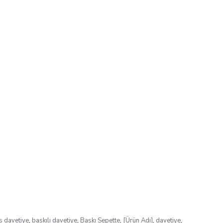
s davetiye
,
baskılı davetiye
,
Baskı Sepette
,
[Ürün Adı]
,
davetiye
,