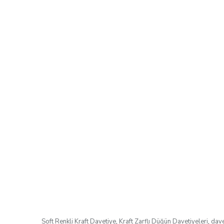
Soft Renkli Kraft Davetiye
,
Kraft Zarflı Düğün Davetiyeleri
,
dave