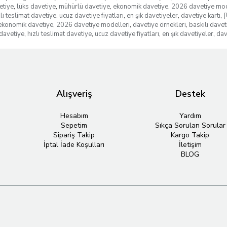
etiye
,
lüks davetiye
,
mühürlü davetiye
,
ekonomik davetiye
,
2026 davetiye mod
zlı teslimat davetiye
,
ucuz davetiye fiyatları
,
en şık davetiyeler
,
davetiye kartı
,
[
ekonomik davetiye
,
2026 davetiye modelleri
,
davetiye örnekleri
,
baskılı davet
davetiye
,
hızlı teslimat davetiye
,
ucuz davetiye fiyatları
,
en şık davetiyeler
,
dav
Alışveriş
Destek
Hesabım
Yardım
Sepetim
Sıkça Sorulan Sorular
Sipariş Takip
Kargo Takip
İptal İade Koşulları
İletişim
BLOG